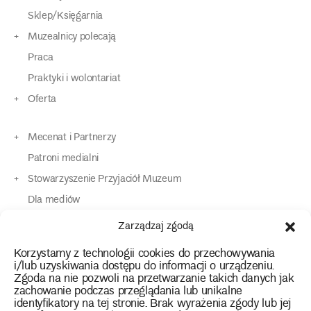
Sklep/Księgarnia
Muzealnicy polecają
Praca
Praktyki i wolontariat
Oferta
Mecenat i Partnerzy
Patroni medialni
Stowarzyszenie Przyjaciół Muzeum
Dla mediów
Dla osób o specjalnych potrzebach
Zarządzaj zgodą
Komunikaty
Korzystamy z technologii cookies do przechowywania
Kontakt
i/lub uzyskiwania dostępu do informacji o urządzeniu.
Zgoda na nie pozwoli na przetwarzanie takich danych jak
zachowanie podczas przeglądania lub unikalne
instagram
twitter
facebook
youtube
tiktok
identyfikatory na tej stronie. Brak wyrażenia zgody lub jej