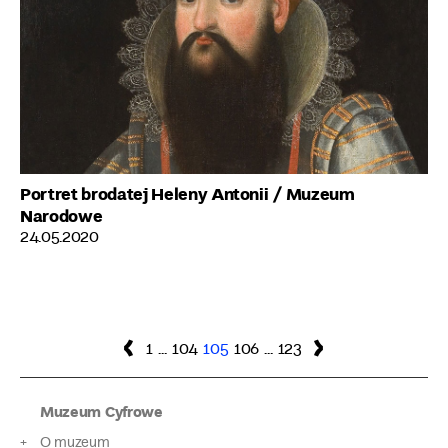
Portret brodatej Heleny Antonii
/ Muzeum
Narodowe
24.05.2020
Nawigacja
Poprzednia
Strona
Strona
Strona
Strona
Strona
Następna
1
…
104
105
106
…
123
strona
strona
po
Muzeum Cyfrowe
wpisach
O muzeum