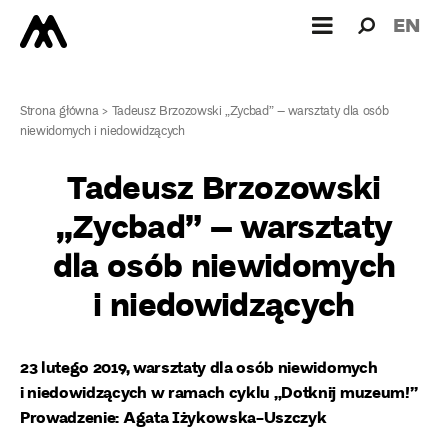
Wyszukiw
Wyszuk
EN
dla:
Strona główna
>
Tadeusz Brzozowski „Zycbad” – warsztaty dla osób
niewidomych i niedowidzących
Tadeusz Brzozowski
„Zycbad” – warsztaty
dla osób niewidomych
i niedowidzących
23 lutego 2019, warsztaty dla osób niewidomych
i niedowidzących w ramach cyklu „Dotknij muzeum!”
Prowadzenie: Agata Iżykowska-Uszczyk