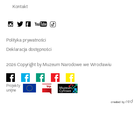
Kontakt
instagram
twitter
facebook
youtube
tiktok
Polityka prywatności
Deklaracja dostępności
2026 Copyright by Muzeum Narodowe we Wrocławiu
Facebook
facebook
facebook
Facebook
facebook
Muzeum
Pawilonu
Muzeum
Panoramy
Stowarzyszenie
Projekty
Narodowego
Czterech
Etnograficznego
Racławickiej
Przyjaciół
unijne
Kopuł
Muzeum
Narodowego
created by
we
Wrocławiu