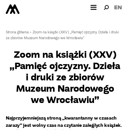
Wyszukiw
Wyszuk
EN
dla:
Strona główna
>
Zoom na książki (XXV) „Pamięć ojczyzny. Dzieła i druki
ze zbiorów Muzeum Narodowego we Wrocławiu”
Zoom na książki (XXV)
„Pamięć ojczyzny. Dzieła
i druki ze zbiorów
Muzeum Narodowego
we Wrocławiu”
Najprzyjemniejszą stroną „kwarantanny w czasach
zarazy” jest wolny czas na czytanie zaległych książek.