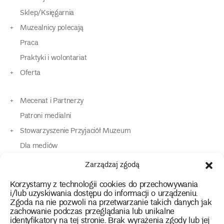
Sklep/Księgarnia
Muzealnicy polecają
Praca
Praktyki i wolontariat
Oferta
Mecenat i Partnerzy
Patroni medialni
Stowarzyszenie Przyjaciół Muzeum
Dla mediów
Dla osób o specjalnych potrzebach
Zarządzaj zgodą
Komunikaty
Korzystamy z technologii cookies do przechowywania
Kontakt
i/lub uzyskiwania dostępu do informacji o urządzeniu.
Zgoda na nie pozwoli na przetwarzanie takich danych jak
zachowanie podczas przeglądania lub unikalne
instagram
twitter
facebook
youtube
tiktok
identyfikatory na tej stronie. Brak wyrażenia zgody lub jej