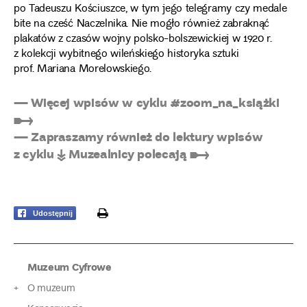
po Tadeuszu Kościuszce, w tym jego telegramy czy medale
bite na cześć Naczelnika. Nie mogło również zabraknąć
plakatów z czasów wojny polsko­-bolszewickiej w 1920 r.
z kolekcji wybitnego wileńskiego historyka sztuki
prof. Mariana Morelowskiego.
— Więcej wpisów w cyklu #zoom_na_książki
➸
— Zapraszamy również do lektury wpisów
z cyklu ↡ Muzealnicy polecają ➸
print
Udostępnij
Muzeum Cyfrowe
O muzeum