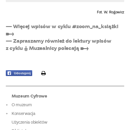
Fot. W. Rogowicz
— Więcej wpisów w cyklu #zoom_na_książki
➸
— Zapraszamy również do lektury wpisów
z cyklu ↡ Muzealnicy polecają ➸
print
Udostępnij
Muzeum Cyfrowe
O muzeum
Konserwacja
Użyczenia obiektów