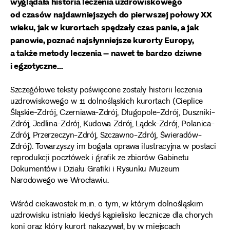
wyglądała historia leczenia uzdrowiskowego
od czasów najdawniejszych do pierwszej połowy XX
wieku, jak w kurortach spędzały czas panie, a jak
panowie, poznać najsłynniejsze kurorty Europy,
a także metody leczenia – nawet te bardzo dziwne
i egzotyczne…
Szczegółowe teksty poświęcone zostały historii leczenia
uzdrowiskowego w 11 dolnośląskich kurortach (Cieplice
Śląskie-Zdrój, Czerniawa-Zdrój, Długopole-Zdrój, Duszniki-
Zdrój, Jedlina-Zdrój, Kudowa Zdrój, Lądek-Zdrój, Polanica-
Zdrój, Przerzeczyn-Zdrój, Szczawno-Zdrój, Świeradów-
Zdrój). Towarzyszy im bogata oprawa ilustracyjna w postaci
reprodukcji pocztówek i grafik ze zbiorów Gabinetu
Dokumentów i Działu Grafiki i Rysunku Muzeum
Narodowego we Wrocławiu.
Wśród ciekawostek m.in. o tym, w którym dolnośląskim
uzdrowisku istniało kiedyś kąpielisko lecznicze dla chorych
koni oraz który kurort nakazywał, by w miejscach