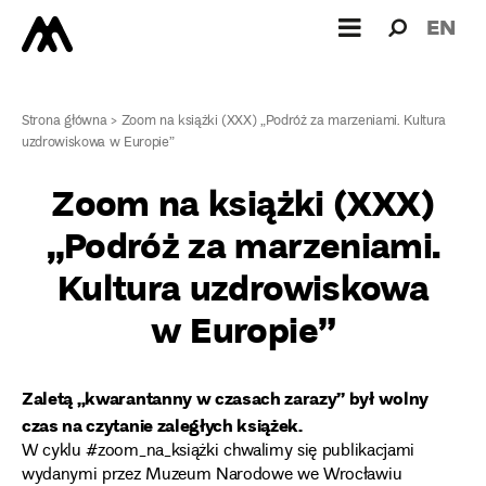
Wyszukiw
Wyszuk
EN
dla:
Strona główna
>
Zoom na książki (XXX) „Podróż za marzeniami. Kultura
uzdrowiskowa w Europie”
Zoom na książki (XXX)
„Podróż za marzeniami.
Kultura uzdrowiskowa
w Europie”
Zaletą „kwarantanny w czasach zarazy” był wolny
czas na czytanie zaległych książek.
W cyklu #zoom_na_książki chwalimy się publikacjami
wydanymi przez Muzeum Narodowe we Wrocławiu