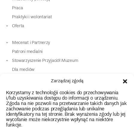
Praca
Praktyki i wolontariat
Oferta
Mecenat i Partnerzy
Patroni medialni
Stowarzyszenie Przyjaciół Muzeum
Dla mediów
Dla osób o specjalnych potrzebach
Zarządzaj zgodą
Komunikaty
Korzystamy z technologii cookies do przechowywania
Kontakt
i/lub uzyskiwania dostępu do informacji o urządzeniu.
Zgoda na nie pozwoli na przetwarzanie takich danych jak
zachowanie podczas przeglądania lub unikalne
instagram
twitter
facebook
youtube
tiktok
identyfikatory na tej stronie. Brak wyrażenia zgody lub jej
wycofanie może niekorzystnie wpłynąć na niektóre
funkcje.
Polityka prywatności