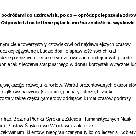
 z podróżami do uzdrowisk, po co – oprócz polepszenia zdro
 Odpowiedzi na te i inne pytania można znaleźć na wystawie
nym ciele towarzyszyły człowiekowi od najdawniejszych czasów.
dzkiej egzystencji. Ludzie dbali o sprawność swoich ciał
 także społecznych. Leczenie w uzdrowiskach podejmowali przede
obnie jak z leczenia stacjonarnego w domu, korzystali wyłącznie lu
e największego rozwoju kurortów. Wśród prezentowanych eksponat
miątkowe naczynia (szklanice, puchary, talerze, filiżanki
zostały także części garderoby oddającej klimat czasów podróży
. dr hab. Bożena Płonka-Syroka z Zakładu Humanistycznych Nauk
. Piastów Śląskich we Wrocławiu. Jak pisze:
zekiwaniami klientów, nieograniczanymi tylko do leczenia. Kobiety