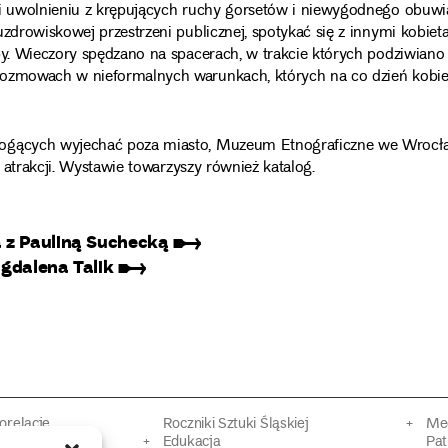
 i uwolnieniu z krępujących ruchy gorsetów i niewygodnego obuwi
uzdrowiskowej przestrzeni publicznej, spotykać się z innymi kobiet
py. Wieczory spędzano na spacerach, w trakcie których podziwiano
rozmowach w nieformalnych warunkach, których na co dzień kobie
emogących wyjechać poza miasto, Muzeum Etnograficzne we Wrocł
 atrakcji.
Wystawie towarzyszy również katalog.
a z Pauliną Suchecką ➸
agdalena Talik ➸
torelacje
Roczniki Sztuki Śląskiej
Mec
kacyjne
Edukacja
Pat