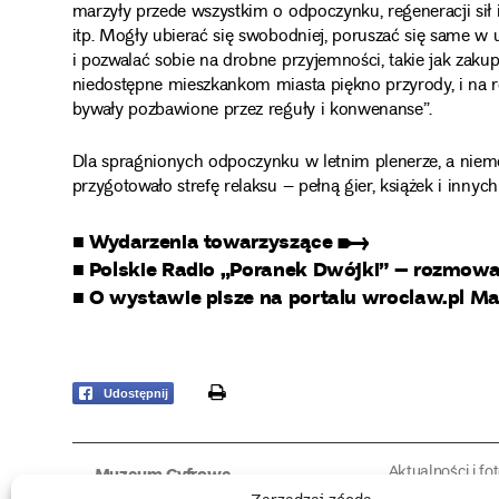
marzyły przede wszystkim o odpoczynku, regeneracji sił
itp. Mogły ubierać się swobodniej, poruszać się same w 
i pozwalać sobie na drobne przyjemności, takie jak zaku
niedostępne mieszkankom miasta piękno przyrody, i na 
bywały pozbawione przez reguły i konwenanse”.
Dla spragnionych odpoczynku w letnim plenerze, a ni
przygotowało strefę relaksu – pełną gier, książek i innych
■ Wydarzenia towarzyszące ➸
■ Polskie Radio „Poranek Dwójki” – rozmow
■ O wystawie pisze na portalu wroclaw.pl M
print
Udostępnij
Aktualności i fo
Muzeum Cyfrowe
Fotorelacje edu
O muzeum