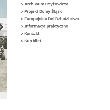
Archiwum Czyżowicza
Projekt Dolny Śląsk
Europejskie Dni Dziedzictwa
Informacje praktyczne
Kontakt
Kup bilet
Lądek-Zdrój, Zakład Przyrodoleczniczy