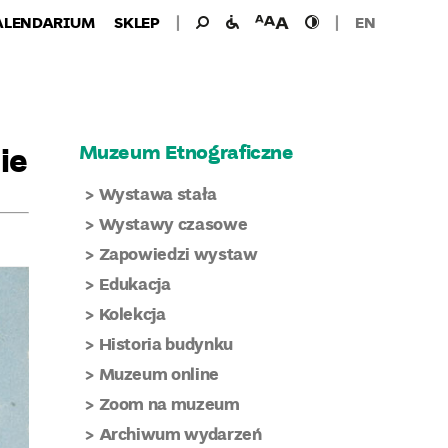
Wyszukiwanie
Wyszukaj
udogodnienia
wielkość
wysoki
ALENDARIUM
SKLEP
EN
dla:
dla
czcionki
kontrast
niepełnosprawnych
ie
Muzeum Etnograficzne
Wystawa stała
Wystawy czasowe
Zapowiedzi wystaw
Edukacja
Kolekcja
Historia budynku
Muzeum online
Zoom na muzeum
Archiwum wydarzeń