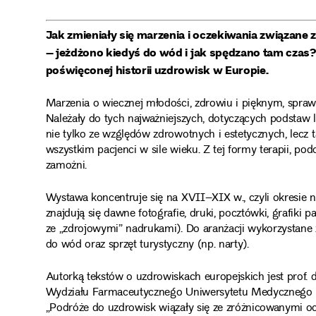
Jak zmieniały się marzenia i oczekiwania związane
– jeżdżono kiedyś do wód i jak spędzano tam czas?
poświęconej historii uzdrowisk w Europie.
Marzenia o wiecznej młodości, zdrowiu i pięknym, spraw
Należały do tych najważniejszych, dotyczących podstaw lu
nie tylko ze względów zdrowotnych i estetycznych, lecz
wszystkim pacjenci w sile wieku. Z tej formy terapii, pod
zamożni.
Wystawa koncentruje się na XVII–XIX w., czyli okresi
znajdują się dawne fotografie, druki, pocztówki, grafiki pa
ze „zdrojowymi” nadrukami). Do aranżacji wykorzystane 
do wód oraz sprzęt turystyczny (np. narty).
Autorką tekstów o uzdrowiskach europejskich jest prof
Wydziału Farmaceutycznego Uniwersytetu Medycznego im
„Podróże do uzdrowisk wiązały się ze zróżnicowanymi oc