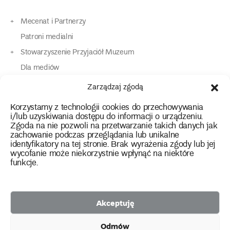
Mecenat i Partnerzy
Patroni medialni
Stowarzyszenie Przyjaciół Muzeum
Dla mediów
Dla osób o specjalnych potrzebach
Zarządzaj zgodą
Komunikaty
Korzystamy z technologii cookies do przechowywania
Kontakt
i/lub uzyskiwania dostępu do informacji o urządzeniu.
Zgoda na nie pozwoli na przetwarzanie takich danych jak
zachowanie podczas przeglądania lub unikalne
instagram
twitter
facebook
youtube
tiktok
identyfikatory na tej stronie. Brak wyrażenia zgody lub jej
wycofanie może niekorzystnie wpłynąć na niektóre
funkcje.
Polityka prywatności
Deklaracja dostępności
Akceptuję
2026 Copyright by Muzeum Narodowe we Wrocławiu
Odmów
Facebook
facebook
facebook
Facebook
facebook