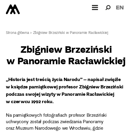
Wyszukiw
Wyszuk
EN
dla:
Strona główna
>
Zbigniew Brzeziński w Panoramie Racławickiej
Zbigniew Brzeziński
w Panoramie Racławickiej
„Historia jest treścią życia Narodu” – napisał zwięźle
w księdze pamiątkowej profesor Zbigniew Brzeziński
podczas swojej wizyty w Panoramie Racławickiej
w czerwcu 1992 roku.
Na pamiątkowych fotografiach profesor Brzeziński
uchwycony został podczas zwiedzania Panoramy
oraz Muzeum Narodowego we Wrocławiu, gdzie