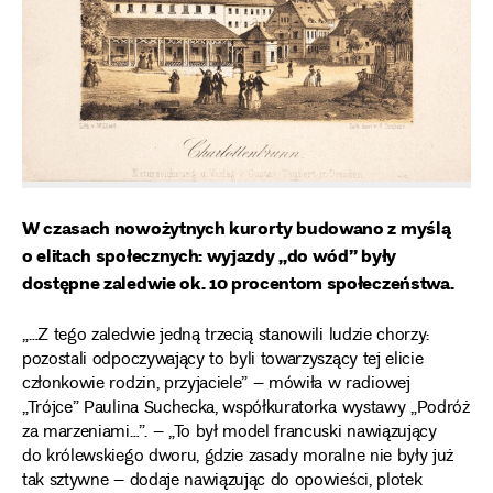
W czasach nowożytnych kurorty budowano z myślą
o elitach społecznych: wyjazdy „do wód” były
dostępne zaledwie ok. 10 procentom społeczeństwa.
„…Z tego zaledwie jedną trzecią stanowili ludzie chorzy:
pozostali odpoczywający to byli towarzyszący tej elicie
członkowie rodzin, przyjaciele” – mówiła w radiowej
„Trójce” Paulina Suchecka, współkuratorka wystawy „Podróż
za marzeniami…”. – „To był model francuski nawiązujący
do królewskiego dworu, gdzie zasady moralne nie były już
tak sztywne – dodaje nawiązując do opowieści, plotek