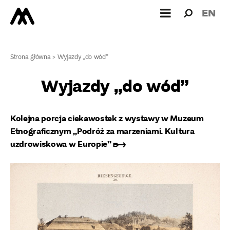
Wyszukiw
Wyszuk
EN
dla:
Strona główna
>
Wyjazdy „do wód”
Wyjazdy „do wód”
Kolejna porcja ciekawostek z
wystawy w Muzeum
Etnograficznym „Podróż za marzeniami. Kultura
uzdrowiskowa w Europie” ➸