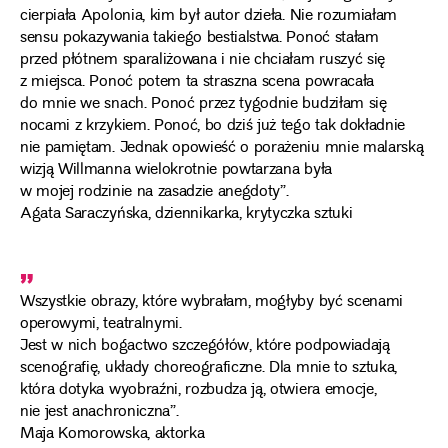
cierpiała Apolonia, kim był autor dzieła. Nie rozumiałam
sensu pokazywania takiego bestialstwa. Ponoć stałam
przed płótnem sparaliżowana i nie chciałam ruszyć się
z miejsca. Ponoć potem ta straszna scena powracała
do mnie we snach. Ponoć przez tygodnie budziłam się
nocami z krzykiem. Ponoć, bo dziś już tego tak dokładnie
nie pamiętam. Jednak opowieść o porażeniu mnie malarską
wizją Willmanna wielokrotnie powtarzana była
w mojej rodzinie na zasadzie anegdoty”.
Agata Saraczyńska, dziennikarka, krytyczka sztuki
„
Wszystkie obrazy, które wybrałam, mogłyby być scenami
operowymi, teatralnymi.
Jest w nich bogactwo szczegółów, które podpowiadają
scenografię, układy choreograficzne. Dla mnie to sztuka,
która dotyka wyobraźni, rozbudza ją, otwiera emocje,
nie jest anachroniczna”.
Maja Komorowska, aktorka