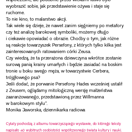
współczesne, ale podobnie przed wiekami łatwo było
wyobrazić sobie, jak przedstawienie ożywa i staje się
ruchome.
To nie kino, to malarstwo akcji.
Tak wiele się dzieje, że nawet zanim sięgniemy po metafory
czy też analizę barokowej symboliki, możemy długo
i ciekawie opowiadać o obrazie. Choćby o tym, jak różne
są reakcje towarzyszek Persefony, z których tylko kilka jest
zainteresowanych ratowaniem córki Zeusa.
Czy wiedzą, że ta przerażona dziewczyna wkrótce zostanie
surową panią krainy umarłych i będzie zasiadać na boskim
tronie u boku swego męża, w towarzystwie Cerbera,
trójgłowego psa?
Jeśli dodać, że porwanie Persefony Hades wcześniej ustalił
z Zeusem, oglądamy mitologiczną wersję małżeństwa
zaaranżowanego, przedstawioną przez Willmanna
w barokowym stylu”.
Monika Jaworska, dziennikarka radiowa
Cytaty pochodzą z albumu towarzyszącego wystawie, do którego teksty
napisało 40 wybitnych osobistości współczesnego świata kultury i nauki.