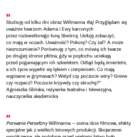
„
Studiuję od kilku dni obraz Willmanna
Raj
. Przyglądam się
uważnie twarzom Adama i Ewy karconych
przez rozświetlonego łuną Stwórcę. Usiłuję zobaczyć,
co mają w oczach. Uważność? Pokorę? Czy żal? A może
niezrozumienie? Porównuję z tym, co mówią ich twarze
po drugiej stronie płótna, gdy w popłochu uciekają
przed poganiającym ich szkieletem. Odtąd będą śmiertelni,
a ich życie wypełni się lękiem i cierpieniem. Co mają
wypisane w grymasach? Wstyd czy poczucie winy? Gniew
czy rozpacz? Poczucie krzywdy czy skruchę?”
Agnieszka Glińska, reżyserka teatralna i telewizyjna,
nauczycielka akademicka
„
Porwanie Persefony
Willmanna – scena iście filmowa, efekty
specjalne jak z wielkich kinowych produkcji. Skojarzenie