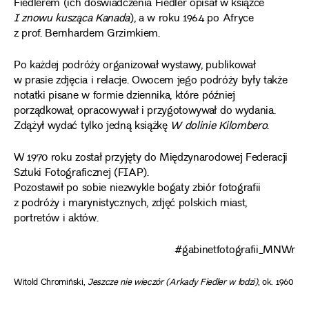
Fiedlerem (ich doświadczenia Fiedler opisał w książce
I znowu kusząca Kanada
), a w roku 1964 po Afryce
z prof. Bernhardem Grzimkiem.
Po każdej podróży organizował wystawy, publikował
w prasie zdjęcia i relacje. Owocem jego podróży były także
notatki pisane w formie dziennika, które później
porządkował, opracowywał i przygotowywał do wydania.
Zdążył wydać tylko jedną książkę
W dolinie Kilombero
.
W 1970 roku został przyjęty do Międzynarodowej Federacji
Sztuki Fotograficznej (FIAP).
Pozostawił po sobie niezwykle bogaty zbiór fotografii
z podróży i marynistycznych, zdjęć polskich miast,
portretów i aktów.
#gabinetfotografii_MNWr
Witold Chromiński,
Jeszcze nie wieczór (Arkady Fiedler w łodzi)
, ok. 1960