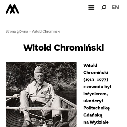
Wyszukiw
Wyszuk
EN
dla:
Strona główna
>
Witold Chromiński
Witold Chromiński
Witold
Chromiński
(1913–1977)
z zawodu był
inżynierem,
ukończył
Politechnikę
Gdańską
na Wydziale