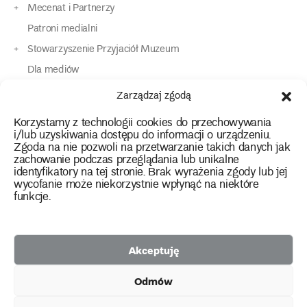
Mecenat i Partnerzy
Patroni medialni
Stowarzyszenie Przyjaciół Muzeum
Dla mediów
Dla osób o specjalnych potrzebach
Zarządzaj zgodą
Komunikaty
Korzystamy z technologii cookies do przechowywania
Kontakt
i/lub uzyskiwania dostępu do informacji o urządzeniu.
Zgoda na nie pozwoli na przetwarzanie takich danych jak
zachowanie podczas przeglądania lub unikalne
instagram
twitter
facebook
youtube
tiktok
identyfikatory na tej stronie. Brak wyrażenia zgody lub jej
wycofanie może niekorzystnie wpłynąć na niektóre
funkcje.
Polityka prywatności
Deklaracja dostępności
Akceptuję
2026 Copyright by Muzeum Narodowe we Wrocławiu
Odmów
Facebook
facebook
facebook
Facebook
facebook
Muzeum
Pawilonu
Muzeum
Panoramy
Stowarzyszenie
Projekty