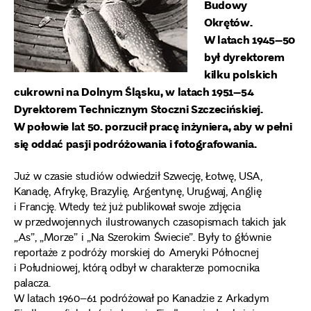
Budowy
Okrętów.
W latach 1945–50
był dyrektorem
kilku polskich
cukrowni na Dolnym Śląsku, w latach 1951–54
Dyrektorem Technicznym Stoczni Szczecińskiej.
W połowie lat 50. porzucił pracę inżyniera, aby w pełni
się oddać pasji podróżowania i fotografowania.
Już w czasie studiów odwiedził Szwecję, Łotwę, USA,
Kanadę, Afrykę, Brazylię, Argentynę, Urugwaj, Anglię
i Francję. Wtedy też już publikował swoje zdjęcia
w przedwojennych ilustrowanych czasopismach takich jak
„As”, „Morze” i „Na Szerokim Świecie”. Były to głównie
reportaże z podróży morskiej do Ameryki Północnej
i Południowej, którą odbył w charakterze pomocnika
palacza.
W latach 1960–61 podróżował po Kanadzie z Arkadym