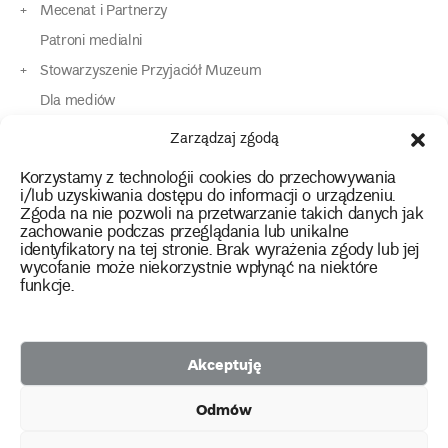
Mecenat i Partnerzy
Patroni medialni
Stowarzyszenie Przyjaciół Muzeum
Dla mediów
Dla osób o specjalnych potrzebach
Zarządzaj zgodą
Komunikaty
Korzystamy z technologii cookies do przechowywania
Kontakt
i/lub uzyskiwania dostępu do informacji o urządzeniu.
Zgoda na nie pozwoli na przetwarzanie takich danych jak
zachowanie podczas przeglądania lub unikalne
instagram
twitter
facebook
youtube
tiktok
identyfikatory na tej stronie. Brak wyrażenia zgody lub jej
wycofanie może niekorzystnie wpłynąć na niektóre
funkcje.
Polityka prywatności
Deklaracja dostępności
Akceptuję
2026 Copyright by Muzeum Narodowe we Wrocławiu
Odmów
Facebook
facebook
facebook
Facebook
facebook
Muzeum
Pawilonu
Muzeum
Panoramy
Stowarzyszenie
Projekty