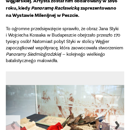
węgierskiej. Artysta został nim obdarowany w 1896
roku, kiedy
Panoramę Racławicką
zaprezentowano
na Wystawie Milenijnej w Peszcie.
To ogromne przedsięwzięcie sprawiło, że obraz Jana Styki
i Wojciecha Kossaka w Budapeszcie obejrzało przeszło 170
tysięcy osób! Natomiast pobyt Styki w stolicy Węgier
zapoczątkował współpracę, która zaowocowała stworzeniem
Panoramy Siedmiogrodzkiej
– kolejnego wielkiego
batalistycznego malowidła.