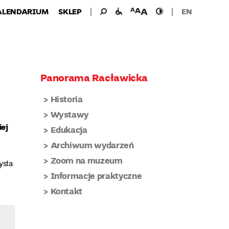
Wyszukiwanie
Wyszukaj
udogodnienia
wielkość
wysoki
ALENDARIUM
SKLEP
EN
dla:
dla
czcionki
kontrast
niepełnosprawnych
Panorama Racławicka
Historia
Wystawy
iej
Edukacja
Archiwum wydarzeń
Zoom na muzeum
ysta
Informacje praktyczne
Kontakt