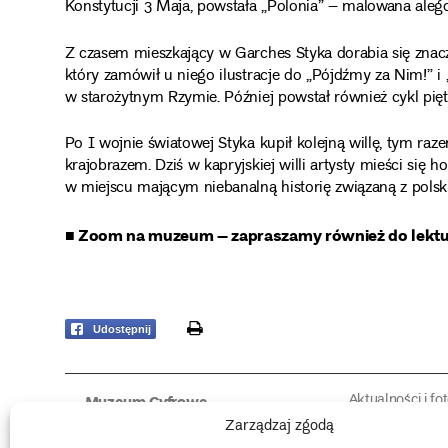
Konstytucji 3 Maja, powstała „Polonia” – malowana aleg
Z czasem mieszkający w Garches Styka dorabia się znacz
który zamówił u niego ilustracje do „Pójdźmy za Nim!” i 
w starożytnym Rzymie. Później powstał również cykl pię
Po I wojnie światowej Styka kupił kolejną willę, tym ra
krajobrazem. Dziś w kapryjskiej willi artysty mieści się ho
w miejscu mającym niebanalną historię związaną z polski
■ Zoom na muzeum – zapraszamy również do lekt
print
Udostępnij
Aktualności i fo
Muzeum Cyfrowe
Fotorelacje edu
O muzeum
Zarządzaj zgodą
Intrygujące!
Konserwacja