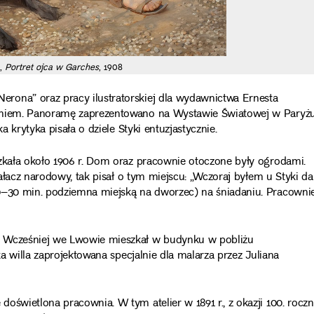
a,
Portret ojca w Garches
, 1908
rona” oraz pracy ilustratorskiej dla wydawnictwa Ernesta
naniem. Panoramę zaprezentowano na Wystawie Światowej w Paryż
a krytyka pisała o dziele Styki entuzjastycznie.
szkała około 1906 r. Dom oraz pracownie otoczone były ogrodami.
iałacz narodowy, tak pisał o tym miejscu: „Wczoraj byłem u Styki da
20–30 min. podziemna miejską na dworzec) na śniadaniu. Pracowni
. Wcześniej we Lwowie mieszkał w budynku w pobliżu
ka willa zaprojektowana specjalnie dla malarza przez Juliana
oświetlona pracownia. W tym atelier w 1891 r., z okazji 100. roczn