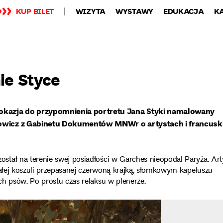
KUP BILET
WIZYTA
WYSTAWY
EDUKACJA
K
ie Styce
okazja do przypomnienia portretu Jana Styki namalowany
erowicz z Gabinetu Dokumentów MNWr o artystach i francusk
tał na terenie swej posiadłości w Garches nieopodal Paryża. Art
iałej koszuli przepasanej czerwoną krajką, słomkowym kapeluszu
h psów. Po prostu czas relaksu w plenerze.