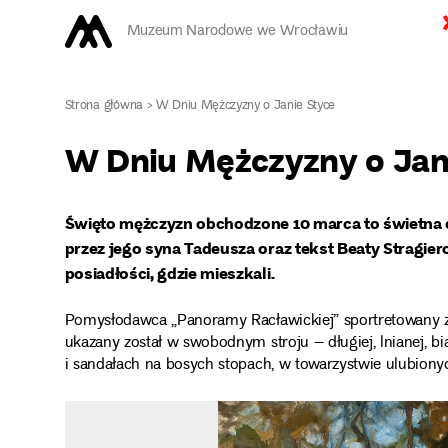
Muzeum Narodowe we Wrocławiu
Strona główna
>
W Dniu Mężczyzny o Janie Styce
W Dniu Mężczyzny o Jan
Święto mężczyzn obchodzone 10 marca to świetna 
przez jego syna Tadeusza oraz tekst Beaty Stragi
posiadłości, gdzie mieszkali.
Pomysłodawca „Panoramy Racławickiej” sportretowany zos
ukazany został w swobodnym stroju – długiej, lnianej, b
i sandałach na bosych stopach, w towarzystwie ulubionyc