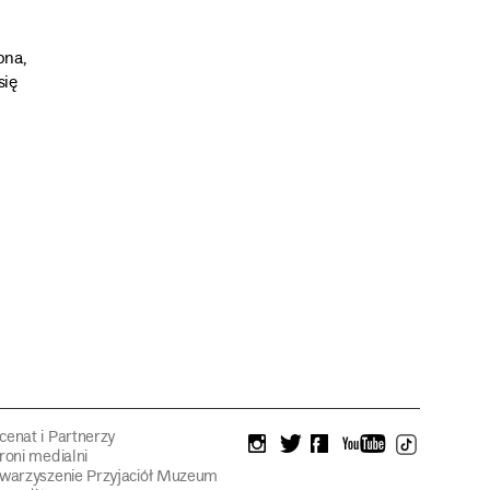
ona,
się
enat i Partnerzy
instagram
twitter
facebook
youtube
tiktok
roni medialni
warzyszenie Przyjaciół Muzeum