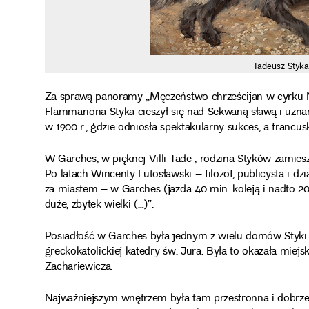
Tadeusz Styk
Za sprawą panoramy „Męczeństwo chrześcijan w cyrku Ne
Flammariona Styka cieszył się nad Sekwaną sławą i uz
w 1900 r., gdzie odniosła spektakularny sukces, a francusk
W Garches, w pięknej Villi Tade , rodzina Styków zamie
Po latach Wincenty Lutosławski – filozof, publicysta i dz
za miastem – w Garches (jazda 40 min. koleją i nadto 
duże, zbytek wielki (…)”.
Posiadłość w Garches była jednym z wielu domów Styki
greckokatolickiej katedry św. Jura. Była to okazała miejs
Zachariewicza.
Najważniejszym wnętrzem była tam przestronna i dobrze d