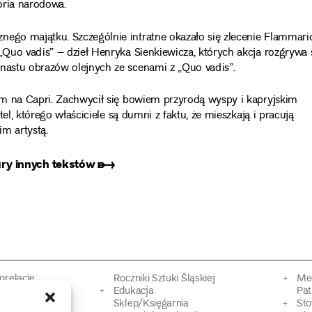
oria narodowa.
nego majątku. Szczególnie intratne okazało się zlecenie Flammari
„Quo vadis” – dzieł Henryka Sienkiewicza, których akcja rozgrywa 
tnastu obrazów olejnych ze scenami z „Quo vadis”.
zem na Capri. Zachwycił się bowiem przyrodą wyspy i kapryjskim
tel, którego właściciele są dumni z faktu, że mieszkają i pracują
m artystą.
ury innych tekstów ➸
torelacje
Roczniki Sztuki Śląskiej
Mec
kacyjne
Edukacja
Pat
Sklep/Księgarnia
Sto