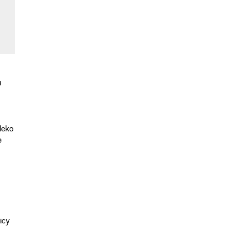
u
leko
e
icy