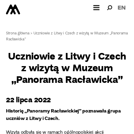
Wyszukiw
Wyszuk
EN
dla:
Strona główna
>
Uczniowie z Litwy i Czech z wizytą w Muzeum „Panorama
Racławicka”
Uczniowie z Litwy i Czech
z wizytą w Muzeum
„Panorama Racławicka”
22 lipca 2022
Historię „Panoramy Racławickiej” poznawała grupa
uczniów z Litwy i Czech.
Wizyta odbyła się w ramach ogólnopolskiej akcji