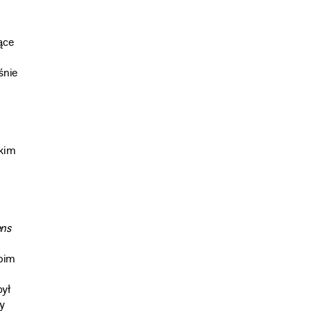
ące
śnie
skim
ns
moim
był
y