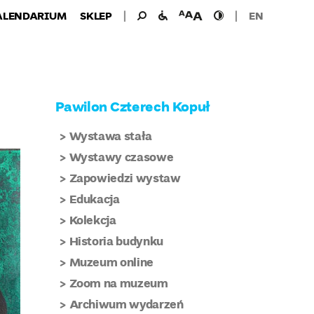
Wyszukiwanie
Wyszukaj
udogodnienia
wielkość
wysoki
ALENDARIUM
SKLEP
EN
dla:
dla
czcionki
kontrast
niepełnosprawnych
Pawilon Czterech Kopuł
Wystawa stała
Wystawy czasowe
Zapowiedzi wystaw
Edukacja
Kolekcja
Historia budynku
Muzeum online
Zoom na muzeum
Archiwum wydarzeń