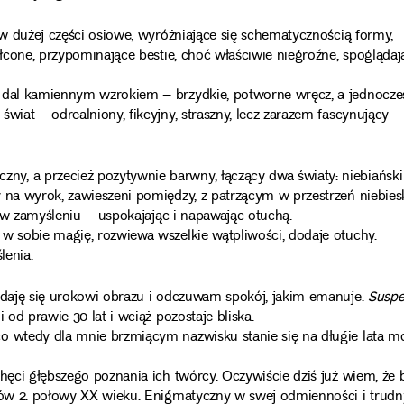
 w dużej części osiowe, wyróżniające się schematycznością formy,
ałcone, przypominające bestie, choć właściwie niegroźne, spoglądaj
w dal kamiennym wzrokiem – brzydkie, potworne wręcz, a jednocze
wiat – odrealniony, fikcyjny, straszny, lecz zarazem fascynujący
y, a przecież pozytywnie barwny, łączący dwa światy: niebiański
y na wyrok, zawieszeni pomiędzy, z patrzącym w przestrzeń niebie
wi w zamyśleniu – uspokajając i napawając otuchą.
w sobie magię, rozwiewa wszelkie wątpliwości, dodaje otuchy.
lenia.
oddaję się urokowi obrazu i odczuwam spokój, jakim emanuje.
Suspe
 od prawie 30 lat i wciąż pozostaje bliska.
co wtedy dla mnie brzmiącym nazwisku stanie się na długie lata 
hęci głębszego poznania ich twórcy. Oczywiście dziś już wiem, że 
ików 2. połowy XX wieku. Enigmatyczny w swej odmienności i trudn