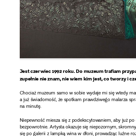
Jest czerwiec 1992 roku. Do muzeum trafiam przyp
zupełnie nie znam, nie wiem kim jest, co tworzy i 
Chociaż muzeum samo w sobie wydaje mi się wtedy mało 
a już świadomość, że spotkam prawdziwego malarza spra
na minutę.
Niepewność miesza się z podekscytowaniem, aby już po c
bezpowrotnie. Artysta okazuje się niepozornym, skromn
się po galerii z lampką wina w dłoni, prowadząc luźne 