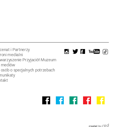
enat i Partnerzy
instagram
twitter
facebook
youtube
tiktok
roni medialni
warzyszenie Przyjaciół Muzeum
a mediów
 osób o specjalnych potrzebach
munikaty
takt
Facebook
facebook
facebook
Facebook
facebook
Muzeum
Pawilonu
Muzeum
Panoramy
Stowarzyszeni
Narodowego
Czterech
Etnograficznego
Racławickiej
Przyjaciół
Kopuł
Muzeum
Narodowego
created by