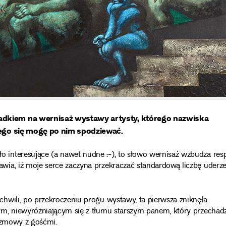
adkiem na wernisaż wystawy artysty, którego nazwiska
czego się mogę po nim spodziewać.
interesujące (a nawet nudne :-), to słowo wernisaż wzbudza resp
wia, iż moje serce zaczyna przekraczać standardową liczbę uderz
hwili, po przekroczeniu progu wystawy, ta pierwsza zniknęła
ym, niewyróżniającym się z tłumu starszym panem, który przechad
rozmowy z gośćmi.