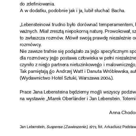
do zdefiniowania.
A w dodatku, podobnie jak i ja, lubił słuchać Bacha.
„Lebensteinowi trudno było dorównać temperamentem, 
ważnych. Miał zresztą niepokorną naturę. Prowokował, sz
to zwłaszcza rozmów. Mówił swoją prawdę niezależnie od o
rozmówcy.
Nie zawsze trafnie się podążało za jego specyficznym 
dla rozmówcy jego postawa człowieka w pełni niezależneg
czyniło z niego partnera nietuzinkowego i malowniczego, 
Tak pamiętają go Andrzej Watt i Danuta Wróblewska, aut
(Wydawnictwo Hotel Sztuki, Warszawa 2004).
Prace Jana Lebensteina będziemy mogli wszyscy podz
na wystawie „Marek Oberländer i Jan Lebenstein. Totemic
Anna Chodor
Jan Lebenstein,
Suspense (Zawieszenie)
, 1971; fot. Arkadiusz Podsta