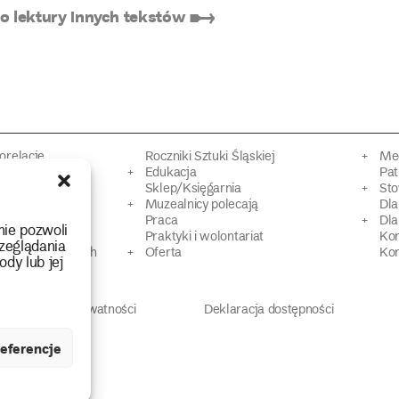
 lektury innych tekstów ➸
torelacje
Roczniki Sztuki Śląskiej
Mec
kacyjne
Edukacja
Pat
Sklep/Księgarnia
Sto
mowy
Muzealnicy polecają
Dl
Praca
Dla
nie pozwoli
 Dziedzictwa
Praktyki i wolontariat
Ko
zeglądania
 strat wojennych
Oferta
Kon
ody lub jej
Polityka prywatności
Deklaracja dostępności
eferencje