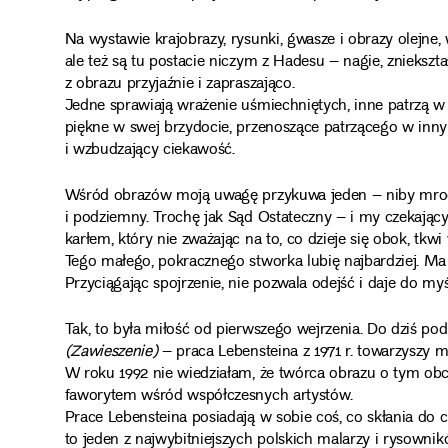
Na wystawie krajobrazy, rysunki, gwasze i obrazy olejne,
ale też są tu postacie niczym z Hadesu – nagie, zniekszt
z obrazu przyjaźnie i zapraszająco.
Jedne sprawiają wrażenie uśmiechniętych, inne patrzą 
piękne w swej brzydocie, przenoszące patrzącego w inny ś
i wzbudzający ciekawość.
Wśród obrazów moją uwagę przykuwa jeden – niby mroczn
i podziemny. Trochę jak Sąd Ostateczny – i my czekając
karłem, który nie zważając na to, co dzieje się obok, tk
Tego małego, pokracznego stworka lubię najbardziej. Ma 
Przyciągając spojrzenie, nie pozwala odejść i daje do myś
Tak, to była miłość od pierwszego wejrzenia. Do dziś p
(Zawieszenie)
– praca Lebensteina z 1971 r. towarzyszy mi
W roku 1992 nie wiedziałam, że twórca obrazu o tym ob
faworytem wśród współczesnych artystów.
Prace Lebensteina posiadają w sobie coś, co skłania do c
to jeden z najwybitniejszych polskich malarzy i rysown