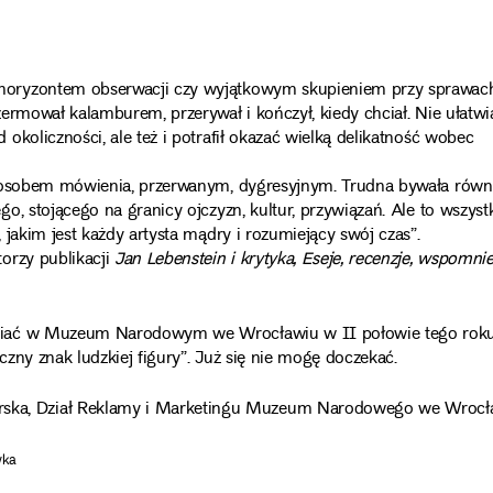
horyzontem obserwacji czy wyjątkowym skupieniem przy sprawac
ermował kalamburem, przerywał i kończył, kiedy chciał. Nie ułatwi
koliczności, ale też i potrafił okazać wielką delikatność wobec
sposobem mówienia, przerwanym, dygresyjnym. Trudna bywała równ
o, stojącego na granicy ojczyzn, kultur, przywiązań. Ale to wszyst
jakim jest każdy artysta mądry i rozumiejący swój czas”.
orzy publikacji
Jan Lebenstein i krytyka, Eseje, recenzje, wspomni
iwiać w Muzeum Narodowym we Wrocławiu w II połowie tego rok
zny znak ludzkiej figury”. Już się nie mogę doczekać.
ska, Dział Reklamy i Marketingu Muzeum Narodowego we Wrocł
wka