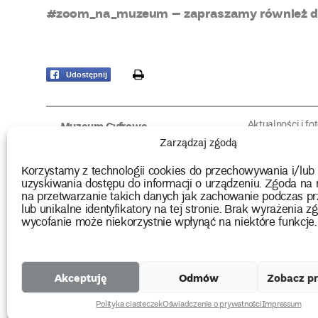
#zoom_na_muzeum – zapraszamy również do
print
Udostępnij
Aktualności i fo
Muzeum Cyfrowe
Fotorelacje edu
O muzeum
Zarządzaj zgodą
Intrygujące!
Konserwacja
Muzealne roz
Użyczenia obiektów
Korzystamy z technologii cookies do przechowywania i/lub
Kolekcja
Biblioteka
uzyskiwania dostępu do informacji o urządzeniu. Zgoda na 
Europejskie Dni
Wydawnictwo
na przetwarzanie takich danych jak zachowanie podczas pr
Programy badań
Multimedia
lub unikalne identyfikatory na tej stronie. Brak wyrażenia zg
wycofanie może niekorzystnie wpłynąć na niektóre funkcje.
2026 Copyright by Muzeum Narodowe we Wrocławiu
Akceptuję
Odmów
Zobacz pr
Projekty
unijne
Polityka ciasteczek
Oświadczenie o prywatności
Impressum