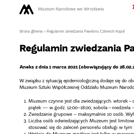
Muzeum Narodowe we Wrocławiu
Strona główna
>
Regulamin zwiedzania Pawilonu Czterech Kopuł
Regulamin zwiedzania Pa
Aneks z dnia 1 marca 2021 (obowiązujący do 28.02.
W związku z sytuacją epidemiologiczną dodaje się do o
Muzeum Sztuki Współczesnej Oddziału Muzeum Narodow
Muzeum czynne jest dla zwiedzających: wtorek – 
piątek — w godz. 12:00–18:00, sobota – niedziela
Zwiedzanie grupowe – maksymalnie 10 osób. Wył
Liczba osób odwiedzających Muzeum jest limitowa
stosować się do zaleceń personelu obsługi w tym z