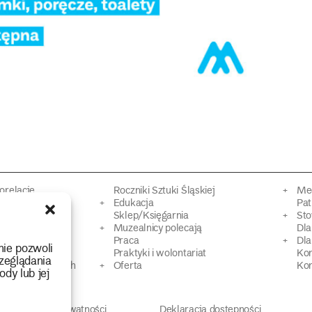
torelacje
Roczniki Sztuki Śląskiej
Mec
kacyjne
Edukacja
Pat
Sklep/Księgarnia
Sto
mowy
Muzealnicy polecają
Dl
Praca
Dla
nie pozwoli
 Dziedzictwa
Praktyki i wolontariat
Ko
zeglądania
 strat wojennych
Oferta
Kon
ody lub jej
Polityka prywatności
Deklaracja dostępności