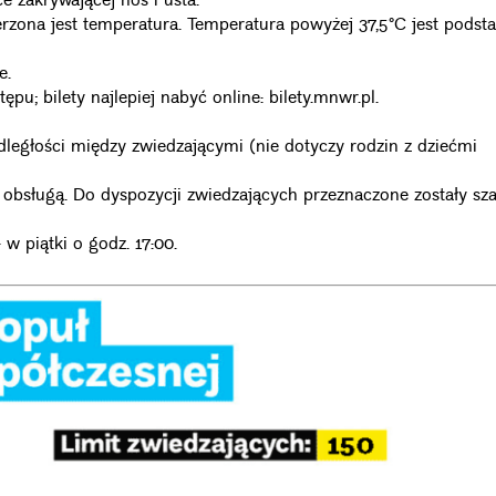
 zakrywającej nos i usta.
a jest temperatura. Temperatura powyżej 37,5°C jest podst
e.
u; bilety najlepiej nabyć online: bilety.mnwr.pl.
dległości między zwiedzającymi (nie dotyczy rodzin z dziećmi
z obsługą. Do dyspozycji zwiedzających przeznaczone zostały sza
w piątki o godz. 17:00.