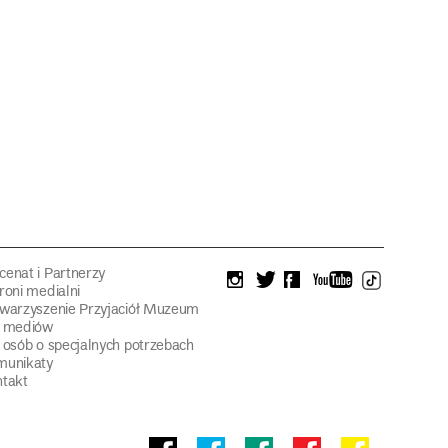
enat i Partnerzy
instagram
twitter
facebook
youtube
tiktok
roni medialni
warzyszenie Przyjaciół Muzeum
a mediów
 osób o specjalnych potrzebach
munikaty
takt
Facebook
facebook
facebook
Facebook
facebook