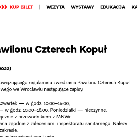
KUP BILET
WIZYTA
WYSTAWY
EDUKACJA
K
wilonu Czterech Kopuł
2022)
bowiązującego regulaminu zwiedzania Pawilonu Czterech Kopuł
ego we Wrocławiu następujące zapisy:
czwartek — w godz. 10:00–16:00,
 — w godz. 10:00–18:00. Poniedziałki — nieczynne.
ącznie z przewodnikiem z MNWr.
na zgodnie z zaleceniami inspektoratu sanitarnego. Należy
akresie.