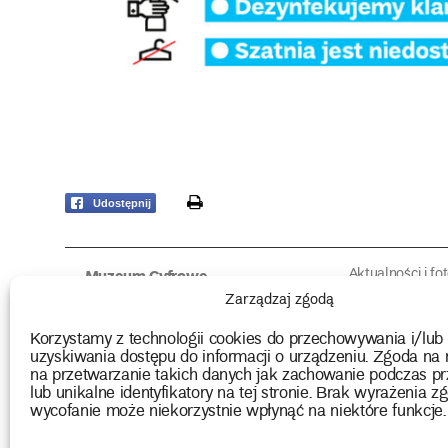
print
Udostępnij
Aktualności i fo
Muzeum Cyfrowe
Fotorelacje edu
O muzeum
Zarządzaj zgodą
Intrygujące!
Konserwacja
Muzealne roz
Użyczenia obiektów
Korzystamy z technologii cookies do przechowywania i/lub
Kolekcja
Biblioteka
uzyskiwania dostępu do informacji o urządzeniu. Zgoda na 
Europejskie Dni
Wydawnictwo
na przetwarzanie takich danych jak zachowanie podczas pr
Programy badań
Multimedia
lub unikalne identyfikatory na tej stronie. Brak wyrażenia zg
wycofanie może niekorzystnie wpłynąć na niektóre funkcje.
2026 Copyright by Muzeum Narodowe we Wrocławiu