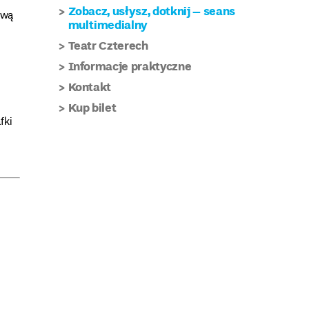
Zobacz, usłysz, dotknij – seans
awą
multimedialny
Teatr Czterech
Informacje praktyczne
Kontakt
Kup bilet
fki