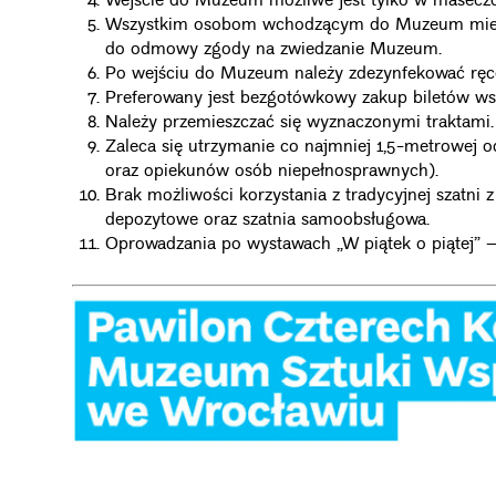
Wejście do Muzeum możliwe jest tylko w maseczce
Wszystkim osobom wchodzącym do Muzeum mierzon
do odmowy zgody na zwiedzanie Muzeum.
Po wejściu do Muzeum należy zdezynfekować ręc
Preferowany jest bezgotówkowy zakup biletów wstęp
Należy przemieszczać się wyznaczonymi traktami.
Zaleca się utrzymanie co najmniej 1,5-metrowej o
oraz opiekunów osób niepełnosprawnych).
Brak możliwości korzystania z tradycyjnej szatni 
depozytowe oraz szatnia samoobsługowa.
Oprowadzania po wystawach „W piątek o piątej” – 