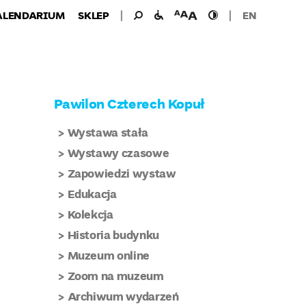
Wyszukiwanie
Wyszukaj
udogodnienia
wielkość
wysoki
ALENDARIUM
SKLEP
EN
dla:
dla
czcionki
kontrast
niepełnosprawnych
Pawilon Czterech Kopuł
Wystawa stała
Wystawy czasowe
Zapowiedzi wystaw
Edukacja
Kolekcja
Historia budynku
Muzeum online
Zoom na muzeum
Archiwum wydarzeń