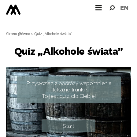
Wyszukiw
Wyszuk
EN
dla:
Strona główna
>
Quiz „Alkohole świata”
Quiz „Alkohole świata”