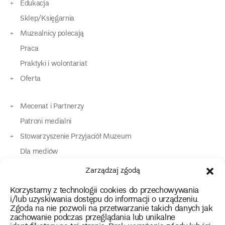
Edukacja
Sklep/Księgarnia
Muzealnicy polecają
Praca
Praktyki i wolontariat
Oferta
Mecenat i Partnerzy
Patroni medialni
Stowarzyszenie Przyjaciół Muzeum
Dla mediów
Dla osób o specjalnych potrzebach
Zarządzaj zgodą
Komunikaty
Korzystamy z technologii cookies do przechowywania
Kontakt
i/lub uzyskiwania dostępu do informacji o urządzeniu.
Zgoda na nie pozwoli na przetwarzanie takich danych jak
zachowanie podczas przeglądania lub unikalne
instagram
twitter
facebook
youtube
tiktok