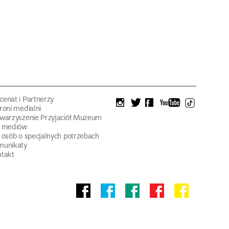
enat i Partnerzy
instagram
twitter
facebook
youtube
tiktok
roni medialni
warzyszenie Przyjaciół Muzeum
a mediów
 osób o specjalnych potrzebach
munikaty
takt
Facebook
facebook
facebook
Facebook
facebook
Muzeum
Pawilonu
Muzeum
Panoramy
Stowarzyszeni
Narodowego
Czterech
Etnograficznego
Racławickiej
Przyjaciół
Kopuł
Muzeum
Narodowego