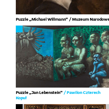
Puzzle „Michael Willmann”
/ Muzeum Narodow
Puzzle „Jan Lebenstein”
/ Pawilon Czterech
Kopuł