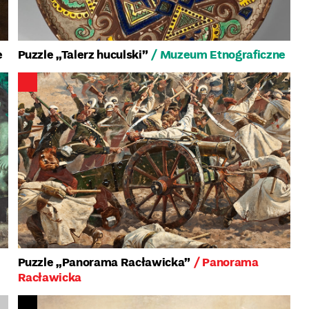
e
Puzzle „Talerz huculski”
/ Muzeum Etnograficzne
Puzzle „Panorama Racławicka”
/ Panorama
Racławicka