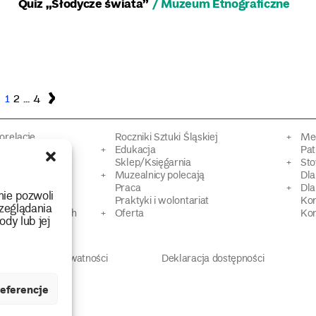
Quiz „Słodycze świata”
/ Muzeum Etnograficzne
Strona
Strona
Strona
Następna
1
2
…
4
strona
torelacje
Roczniki Sztuki Śląskiej
Mec
kacyjne
Edukacja
Pat
Sklep/Księgarnia
Sto
mowy
Muzealnicy polecają
Dl
Praca
Dla
nie pozwoli
 Dziedzictwa
Praktyki i wolontariat
Ko
zeglądania
 strat wojennych
Oferta
Kon
ody lub jej
Polityka prywatności
Deklaracja dostępności
eferencje