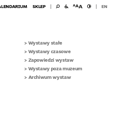
Wyszukiwanie
Wyszukaj
udogodnienia
wielkość
wysoki
ALENDARIUM
SKLEP
EN
dla:
dla
czcionki
kontrast
niepełnosprawnych
Wystawy stałe
Wystawy czasowe
Zapowiedzi wystaw
Wystawy poza muzeum
Archiwum wystaw