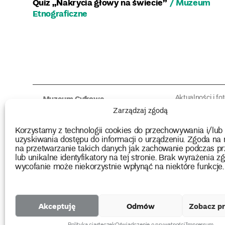
Quiz „Nakrycia głowy na świecie”
/ Muzeum
Etnograficzne
Nawigacja
po
Aktualności i fo
Muzeum Cyfrowe
Fotorelacje edu
wpisach
O muzeum
Zarządzaj zgodą
Intrygujące!
Konserwacja
Muzealne roz
Użyczenia obiektów
Korzystamy z technologii cookies do przechowywania i/lub
Kolekcja
Biblioteka
uzyskiwania dostępu do informacji o urządzeniu. Zgoda na 
Europejskie Dni
Wydawnictwo
na przetwarzanie takich danych jak zachowanie podczas pr
Programy badań
Multimedia
lub unikalne identyfikatory na tej stronie. Brak wyrażenia zg
wycofanie może niekorzystnie wpłynąć na niektóre funkcje.
2026 Copyright by Muzeum Narodowe we Wrocławiu
Akceptuję
Odmów
Zobacz pr
Projekty
unijne