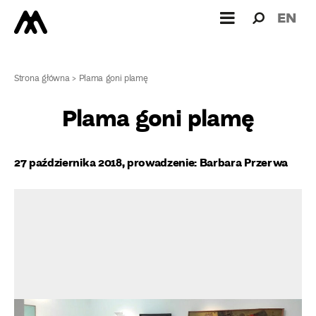
Wyszukiw
Wyszuk
EN
dla:
Strona główna
>
Plama goni plamę
Plama goni plamę
27 października 2018, prowadzenie: Barbara Przerwa