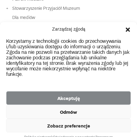
Stowarzyszenie Przyjaciół Muzeum
Dla mediów
Dla osób o specjalnych potrzebach
Zarządzaj zgodą
Komunikaty
Korzystamy z technologii cookies do przechowywania
Kontakt
i/lub uzyskiwania dostępu do informacji o urządzeniu.
Zgoda na nie pozwoli na przetwarzanie takich danych jak
zachowanie podczas przeglądania lub unikalne
instagram
twitter
facebook
youtube
tiktok
identyfikatory na tej stronie. Brak wyrażenia zgody lub jej
wycofanie może niekorzystnie wpłynąć na niektóre
funkcje.
Polityka prywatności
Deklaracja dostępności
Akceptuję
2026 Copyright by Muzeum Narodowe we Wrocławiu
Odmów
Facebook
facebook
facebook
Facebook
facebook
Muzeum
Pawilonu
Muzeum
Panoramy
Stowarzyszenie
Projekty
Narodowego
Czterech
Etnograficznego
Racławickiej
Przyjaciół
Zobacz preferencje
unijne
Kopuł
Muzeum