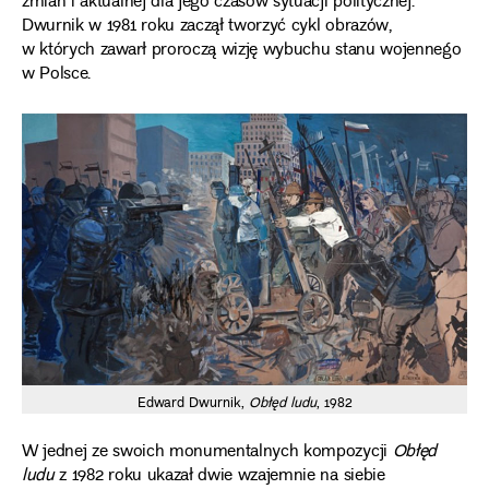
zmian i aktualnej dla jego czasów sytuacji politycznej.
Dwurnik w 1981 roku zaczął tworzyć cykl obrazów,
w których zawarł proroczą wizję wybuchu stanu wojennego
w Polsce.
Edward Dwurnik,
Obłęd ludu
, 1982
W jednej ze swoich monumentalnych kompozycji
Obłęd
ludu
z 1982 roku ukazał dwie wzajemnie na siebie