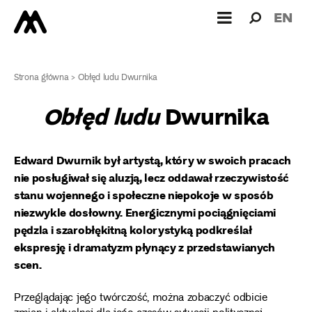
Wyszukiw
Wyszuk
EN
dla:
Strona główna
>
Obłęd ludu Dwurnika
Obłęd ludu
Dwurnika
Edward Dwurnik był artystą, który w swoich pracach
nie posługiwał się aluzją, lecz oddawał rzeczywistość
stanu wojennego i społeczne niepokoje w sposób
niezwykle dosłowny. Energicznymi pociągnięciami
pędzla i szarobłękitną kolorystyką podkreślał
ekspresję i dramatyzm płynący z przedstawianych
scen.
Przeglądając jego twórczość, można zobaczyć odbicie