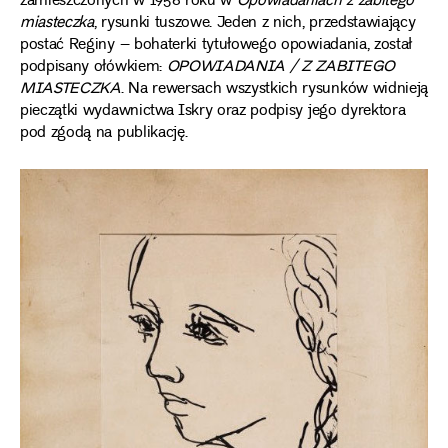
zamieszczonych w 1956 roku w
Opowiadaniach z zabitego
miasteczka
, rysunki tuszowe. Jeden z nich, przedstawiający
postać Reginy – bohaterki tytułowego opowiadania, został
podpisany ołówkiem:
OPOWIADANIA / Z ZABITEGO
MIASTECZKA
. Na rewersach wszystkich rysunków widnieją
pieczątki wydawnictwa Iskry oraz podpisy jego dyrektora
pod zgodą na publikację.