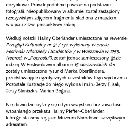
dożynkowe. Prawdopodobnie powstał na podstawie
fotografii. Nieopublikowany w albumie, został zastąpiony
rzeczywistym zdjęciem fragmentu stadionu z masztem
w ujęciu z tzw. perspektywy żabiej.
Według notatki Haliny Oberländer umieszczone na rewersie:
Przegląd Kulturalny nr 31 / rys. wykonany w czasie
Festiwalu Młodzieży i Studentów / w Warszawie w 1955.
(reprod. w „Poprostu”)
, został jednak zamieszczony gdzie
indziej. W Festiwalowym albumie
15 warszawskich dni
zostały umieszczone rysunki Marka Oberländera,
przedstawiające egzotycznych uczestników tego wydarzenia.
Pozostałe ilustracje do niego wykonali m.in.: Jerzy Flisak,
Jerzy Staniszkis, Marian Bogusz.
Nie dowiedzielibyśmy się o tym wszystkim bez zawartości
wspaniałego przekazu Haliny Pfeffer-Oberländer,
którego staliśmy się, jako Muzeum Narodowe, szczęśliwym
adresatem.