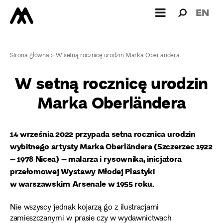
Wyszukiw
Wyszuk
EN
dla:
Strona główna
>
W setną rocznicę urodzin Marka Oberländera
W setną rocznicę urodzin
Marka Oberländera
14 września 2022 przypada setna rocznica urodzin
wybitnego artysty Marka Oberländera (Szczerzec 1922
– 1978 Nicea) – malarza i rysownika, inicjatora
przełomowej Wystawy Młodej Plastyki
w warszawskim Arsenale w 1955 roku.
Nie wszyscy jednak kojarzą go z ilustracjami
zamieszczanymi w prasie czy w wydawnictwach