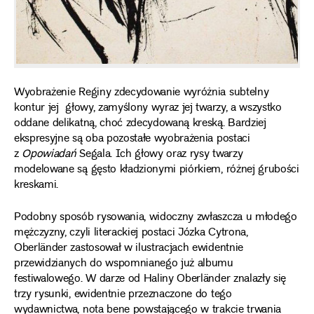
Wyobrażenie Reginy zdecydowanie wyróżnia subtelny
kontur jej głowy, zamyślony wyraz jej twarzy, a wszystko
oddane delikatną, choć zdecydowaną kreską. Bardziej
ekspresyjne są oba pozostałe wyobrażenia postaci
z
Opowiadań
Segala. Ich głowy oraz rysy twarzy
modelowane są gęsto kładzionymi piórkiem, różnej grubości
kreskami.
Podobny sposób rysowania, widoczny zwłaszcza u młodego
mężczyzny, czyli literackiej postaci Józka Cytrona,
Oberländer zastosował w ilustracjach ewidentnie
przewidzianych do wspomnianego już albumu
festiwalowego. W darze od Haliny Oberländer znalazły się
trzy rysunki, ewidentnie przeznaczone do tego
wydawnictwa, nota bene powstającego w trakcie trwania