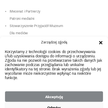
Mecenat i Partnerzy
Patroni medialni
Stowarzyszenie Przyjaciół Muzeum
Dla mediów
Dla osób o specjalnych potrzebach
Zarządzaj zgodą
Komunikaty
Korzystamy z technologii cookies do przechowywania
Kontakt
i/lub uzyskiwania dostępu do informacji o urządzeniu.
Zgoda na nie pozwoli na przetwarzanie takich danych jak
zachowanie podczas przeglądania lub unikalne
instagram
twitter
facebook
youtube
tiktok
identyfikatory na tej stronie. Brak wyrażenia zgody lub jej
wycofanie może niekorzystnie wpłynąć na niektóre
funkcje.
Polityka prywatności
Deklaracja dostępności
Akceptuję
2026 Copyright by Muzeum Narodowe we Wrocławiu
Odmów