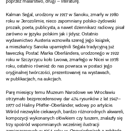
poprzez malarstwo, drugi – literaturę.
Kalman Segal, urodzony w 1917 w Sanoku, zmarły w 1980
roku w Jerozolimie, nieco zapomniany polsko-żydowski
prozaik, poeta, publicysta, a nawet dziennikarz radiowy, pisał
zarówno w języku polskim jak i jidysz. Ostatnio
wydawnictwo Austeria wznowiła szereg jego książek,
a mieszkańcy Sanoka upamiętnili Segala tradycyjną już
ławeczką. Postać Marka Oberländera, urodzonego w 1922
roku w Szczyrzycu koło Lwowa, zmarłego w Nicei w 1978
roku, ostatnio również do nas powraca w postaci jego
oryginalnej twórczości, prezentowanej na wystawach,
w publikacjach, na aukcjach.
Parę miesięcy temu Muzeum Narodowe we Wrocławiu
otrzymało bezprecedensowy dar 474 rysunków z lat 1947–
1977 od Haliny Pfeffer-Oberländer, wdowy po artyście.
Wśród niezwykle ciekawych, bardzo różnorodnych akwareli,
kompozycji wykonanych ołówkiem czy tuszem, znalazły się
trzy spośród wspomnianych wcześniej ilustracji