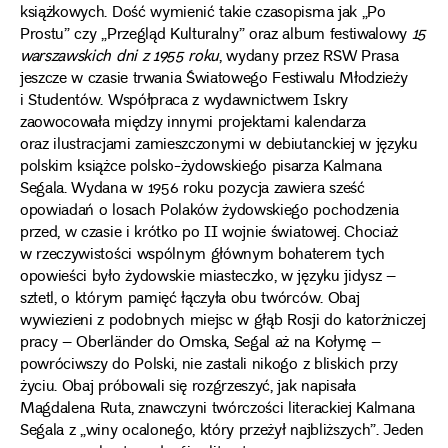
książkowych. Dość wymienić takie czasopisma jak „Po
Prostu” czy „Przegląd Kulturalny” oraz album festiwalowy
15
warszawskich dni z 1955 roku
, wydany przez RSW Prasa
jeszcze w czasie trwania Światowego Festiwalu Młodzieży
i Studentów. Współpraca z wydawnictwem Iskry
zaowocowała między innymi projektami kalendarza
oraz ilustracjami zamieszczonymi w debiutanckiej w języku
polskim książce polsko-żydowskiego pisarza Kalmana
Segala. Wydana w 1956 roku pozycja zawiera sześć
opowiadań o losach Polaków żydowskiego pochodzenia
przed, w czasie i krótko po II wojnie światowej. Chociaż
w rzeczywistości wspólnym głównym bohaterem tych
opowieści było żydowskie miasteczko, w języku jidysz –
sztetl, o którym pamięć łączyła obu twórców. Obaj
wywiezieni z podobnych miejsc w głąb Rosji do katorżniczej
pracy – Oberländer do Omska, Segal aż na Kołymę –
powróciwszy do Polski, nie zastali nikogo z bliskich przy
życiu. Obaj próbowali się rozgrzeszyć, jak napisała
Magdalena Ruta, znawczyni twórczości literackiej Kalmana
Segala z „winy ocalonego, który przeżył najbliższych”. Jeden