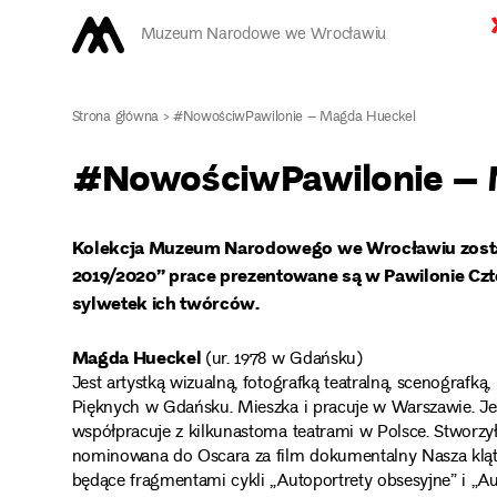
Muzeum Narodowe we Wrocławiu
Strona główna
>
#NowościwPawilonie – Magda Hueckel
#NowościwPawilonie – 
Kolekcja Muzeum Narodowego we Wrocławiu zosta
2019/2020” prace prezentowane są w Pawilonie Czt
sylwetek ich twórców.
Magda Hueckel
(ur. 1978 w Gdańsku)
Jest artystką wizualną, fotografką teatralną, scenografk
Pięknych w Gdańsku. Mieszka i pracuje w Warszawie. Jest 
współpracuje z kilkunastoma teatrami w Polsce. Stworzył
nominowana do Oscara za film dokumentalny Nasza kląt
będące fragmentami cykli „Autoportrety obsesyjne” i „Aut