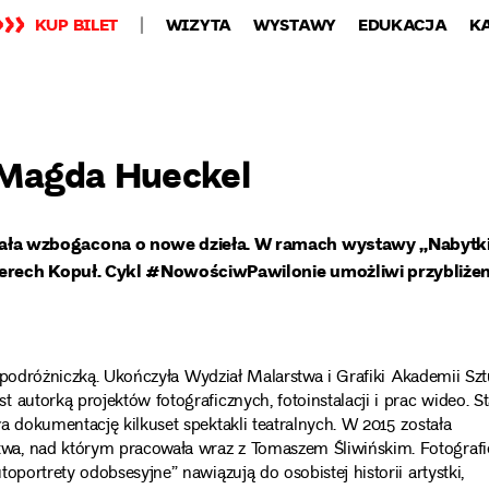
KUP BILET
WIZYTA
WYSTAWY
EDUKACJA
K
Magda Hueckel
ła wzbogacona o nowe dzieła. W ramach wystawy „Nabytk
erech Kopuł. Cykl #NowościwPawilonie umożliwi przybliżen
ą, podróżniczką. Ukończyła Wydział Malarstwa i Grafiki Akademii Sz
autorką projektów fotograficznych, fotoinstalacji i prac wideo. St
a dokumentację kilkuset spektakli teatralnych. W 2015 została
wa, nad którym pracowała wraz z Tomaszem Śliwińskim. Fotografi
oportrety odobsesyjne” nawiązują do osobistej historii artystki,