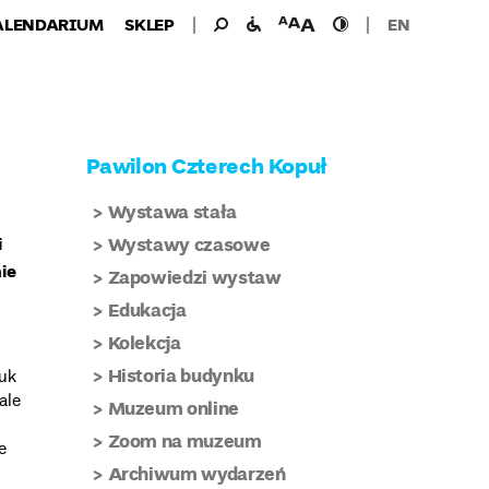
Wyszukiwanie
Wyszukaj
udogodnienia
wielkość
wysoki
ALENDARIUM
SKLEP
EN
dla:
dla
czcionki
kontrast
niepełnosprawnych
Pawilon Czterech Kopuł
Wystawa stała
i
Wystawy czasowe
ie
Zapowiedzi wystaw
Edukacja
Kolekcja
Historia budynku
tuk
ale
Muzeum online
Zoom na muzeum
e
Archiwum wydarzeń