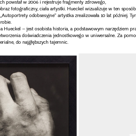
ich powstał w 2006 i rejestruje fragmenty zdrowego,
az fotograficzny, ciała artystki. Hueckel wizualizuje w ten sposób
„Autoportrety odobsesyjne” artystka zrealizowała 10 lat później. T
robie.
 Hueckel – jest osobista historia, a podstawowym narzędziem pr
 przetworzenia doświadczenia jednostkowego w uniwersalne. Za pom
erialne, do najgłębszych tajemnic.