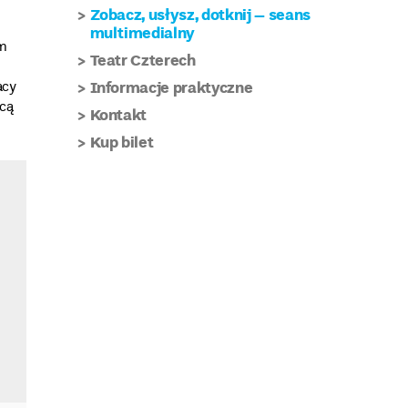
Zobacz, usłysz, dotknij – seans
multimedialny
ym
Teatr Czterech
Informacje praktyczne
acy
ocą
Kontakt
Kup bilet