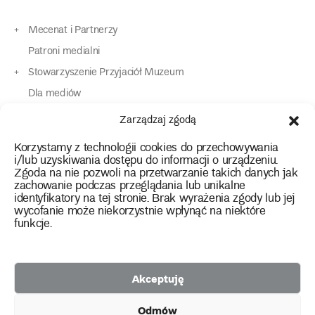
Mecenat i Partnerzy
Patroni medialni
Stowarzyszenie Przyjaciół Muzeum
Dla mediów
Dla osób o specjalnych potrzebach
Zarządzaj zgodą
Komunikaty
Korzystamy z technologii cookies do przechowywania
Kontakt
i/lub uzyskiwania dostępu do informacji o urządzeniu.
Zgoda na nie pozwoli na przetwarzanie takich danych jak
zachowanie podczas przeglądania lub unikalne
instagram
twitter
facebook
youtube
tiktok
identyfikatory na tej stronie. Brak wyrażenia zgody lub jej
wycofanie może niekorzystnie wpłynąć na niektóre
funkcje.
Polityka prywatności
Deklaracja dostępności
Akceptuję
2026 Copyright by Muzeum Narodowe we Wrocławiu
Odmów
Facebook
facebook
facebook
Facebook
facebook