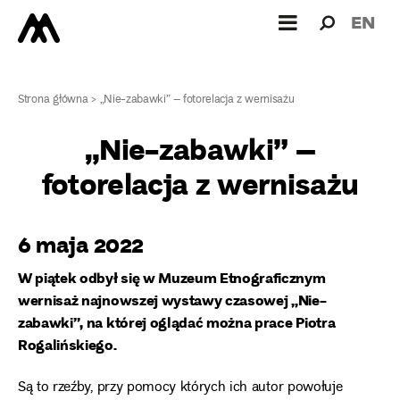
Wyszukiw
Wyszuk
EN
dla:
Strona główna
>
„Nie-zabawki” – fotorelacja z wernisażu
„Nie-zabawki” –
fotorelacja z wernisażu
6 maja 2022
W piątek odbył się w Muzeum Etnograficznym
wernisaż najnowszej wystawy czasowej „Nie-
zabawki”, na której oglądać można prace Piotra
Rogalińskiego.
Są to rzeźby, przy pomocy których ich autor powołuje