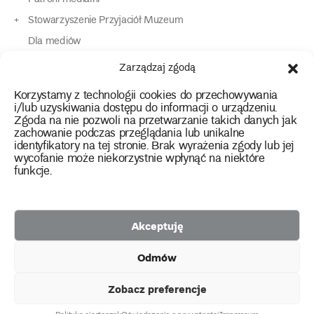
Stowarzyszenie Przyjaciół Muzeum
Dla mediów
Dla osób o specjalnych potrzebach
Zarządzaj zgodą
Komunikaty
Korzystamy z technologii cookies do przechowywania
Kontakt
i/lub uzyskiwania dostępu do informacji o urządzeniu.
Zgoda na nie pozwoli na przetwarzanie takich danych jak
zachowanie podczas przeglądania lub unikalne
instagram
twitter
facebook
youtube
tiktok
identyfikatory na tej stronie. Brak wyrażenia zgody lub jej
wycofanie może niekorzystnie wpłynąć na niektóre
funkcje.
Polityka prywatności
Deklaracja dostępności
Akceptuję
2026 Copyright by Muzeum Narodowe we Wrocławiu
Odmów
Facebook
facebook
facebook
Facebook
facebook
Muzeum
Pawilonu
Muzeum
Panoramy
Stowarzyszenie
Projekty
Narodowego
Czterech
Etnograficznego
Racławickiej
Przyjaciół
Zobacz preferencje
unijne
Kopuł
Muzeum