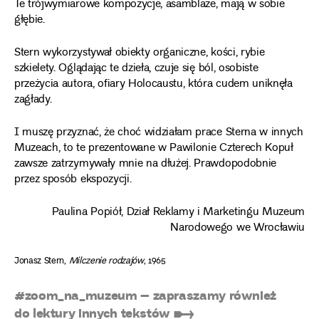
Te trójwymiarowe kompozycje, asamblaże, mają w sobie
głębie.
Stern wykorzystywał obiekty organiczne, kości, rybie
szkielety. Oglądając te dzieła, czuje się ból, osobiste
przeżycia autora, ofiary Holocaustu, która cudem uniknęła
zagłady.
I muszę przyznać, że choć widziałam prace Sterna w innych
Muzeach, to te prezentowane w Pawilonie Czterech Kopuł
zawsze zatrzymywały mnie na dłużej. Prawdopodobnie
przez sposób ekspozycji.
Paulina Popiół, Dział Reklamy i Marketingu Muzeum
Narodowego we Wrocławiu
Jonasz Stern,
Milczenie rodzajów
, 1965
#zoom_na_muzeum – zapraszamy również
do lektury innych tekstów ➸