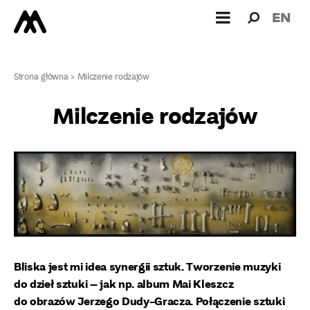
Wyszukiw
Wyszuk
EN
dla:
Strona główna
>
Milczenie rodzajów
Milczenie rodzajów
Bliska jest mi idea synergii sztuk. Tworzenie muzyki
do dzieł sztuki – jak np. album Mai Kleszcz
do obrazów Jerzego Dudy-Gracza. Połączenie sztuki