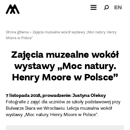
Wyszukiw
Wyszuk
EN
dla:
Strona główna
>
Zajęcia muzealne wokół wystawy „Moc natury. Henry
Moore w Polsce”
Zajęcia muzealne wokół
wystawy „Moc natury.
Henry Moore w Polsce”
7 listopada 2018, prowadzenie: Justyna Oleksy
Fotografie z zajęć dla uczniów ze szkoły podstawowej przy
Bulwarze Ikara we Wrocławiu. Lekcja muzealna wokół
wystawy „Moc natury. Henry Moore w Polsce”.