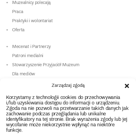
Muzealnicy polecają
Praca
Praktyki i wolontariat
Oferta
Mecenat i Partnerzy
Patroni medialni
Stowarzyszenie Przyjaciół Muzeum
Dla mediów
Dla osób o specjalnych potrzebach
Zarządzaj zgodą
Komunikaty
Korzystamy z technologii cookies do przechowywania
Kontakt
i/lub uzyskiwania dostępu do informacji o urządzeniu.
Zgoda na nie pozwoli na przetwarzanie takich danych jak
zachowanie podczas przeglądania lub unikalne
instagram
twitter
facebook
youtube
tiktok
identyfikatory na tej stronie. Brak wyrażenia zgody lub jej
wycofanie może niekorzystnie wpłynąć na niektóre
funkcje.
Polityka prywatności