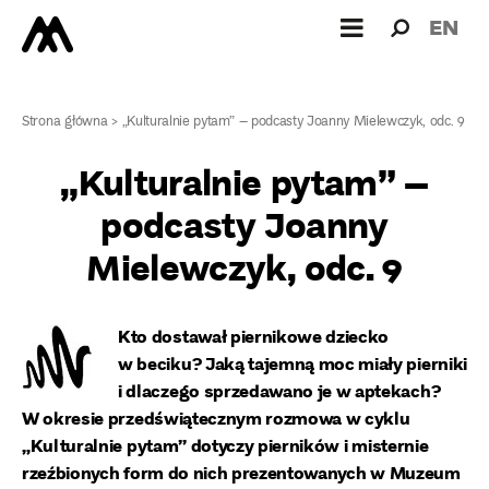
Wyszukiw
Wyszuk
EN
dla:
Strona główna
>
„Kulturalnie pytam” – podcasty Joanny Mielewczyk, odc. 9
„Kulturalnie pytam” –
podcasty Joanny
Mielewczyk, odc. 9
Kto dostawał piernikowe dziecko
w beciku? Jaką tajemną moc miały pierniki
i dlaczego sprzedawano je w aptekach?
W okresie przedświątecznym rozmowa w cyklu
„Kulturalnie pytam” dotyczy pierników i misternie
rzeźbionych form do nich prezentowanych w Muzeum