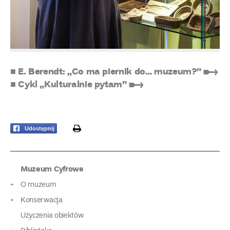
■ E. Berendt: „Co ma piernik do… muzeum?” ➸
■ Cykl „Kulturalnie pytam” ➸
print
Udostępnij
Muzeum Cyfrowe
O muzeum
Konserwacja
Użyczenia obiektów