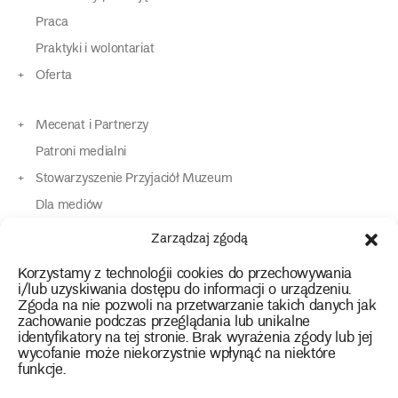
Praca
Praktyki i wolontariat
Oferta
Mecenat i Partnerzy
Patroni medialni
Stowarzyszenie Przyjaciół Muzeum
Dla mediów
Dla osób o specjalnych potrzebach
Zarządzaj zgodą
Komunikaty
Korzystamy z technologii cookies do przechowywania
Kontakt
i/lub uzyskiwania dostępu do informacji o urządzeniu.
Zgoda na nie pozwoli na przetwarzanie takich danych jak
zachowanie podczas przeglądania lub unikalne
instagram
twitter
facebook
youtube
tiktok
identyfikatory na tej stronie. Brak wyrażenia zgody lub jej
wycofanie może niekorzystnie wpłynąć na niektóre
funkcje.
Polityka prywatności