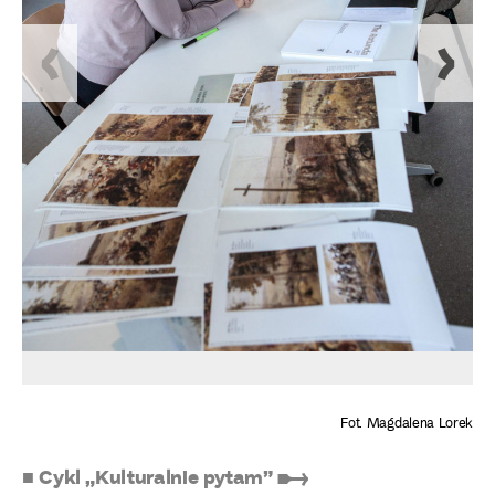
Fot. Magdalena Lorek
■ Cykl „Kulturalnie pytam” ➸