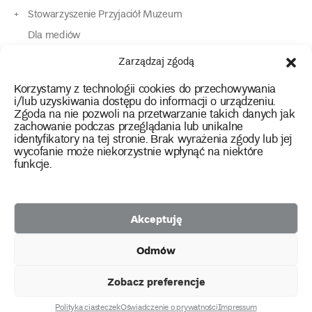
Stowarzyszenie Przyjaciół Muzeum
Dla mediów
Dla osób o specjalnych potrzebach
Zarządzaj zgodą
Komunikaty
Korzystamy z technologii cookies do przechowywania
Kontakt
i/lub uzyskiwania dostępu do informacji o urządzeniu.
Zgoda na nie pozwoli na przetwarzanie takich danych jak
zachowanie podczas przeglądania lub unikalne
instagram
twitter
facebook
youtube
tiktok
identyfikatory na tej stronie. Brak wyrażenia zgody lub jej
wycofanie może niekorzystnie wpłynąć na niektóre
funkcje.
Polityka prywatności
Deklaracja dostępności
Akceptuję
2026 Copyright by Muzeum Narodowe we Wrocławiu
Odmów
Facebook
facebook
facebook
Facebook
facebook
Muzeum
Pawilonu
Muzeum
Panoramy
Stowarzyszenie
Projekty
Narodowego
Czterech
Etnograficznego
Racławickiej
Przyjaciół
Zobacz preferencje
unijne
Kopuł
Muzeum
Narodowego
Polityka ciasteczek
Oświadczenie o prywatności
Impressum