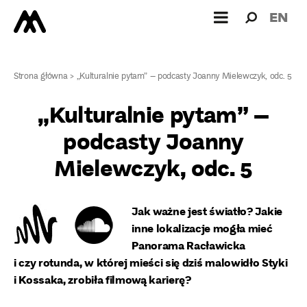
Wyszukiw
Wyszuk
EN
dla:
Strona główna
>
„Kulturalnie pytam” – podcasty Joanny Mielewczyk, odc. 5
„Kulturalnie pytam” –
podcasty Joanny
Mielewczyk, odc. 5
Jak ważne jest światło? Jakie
inne lokalizacje mogła mieć
Panorama Racławicka
i czy rotunda, w której mieści się dziś malowidło Styki
i Kossaka, zrobiła filmową karierę?