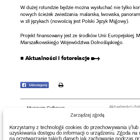
W dużej rotundzie będzie można wysłuchać nie tylko ko
nowych ścieżek zwiedzania: malarska, lwowska, panoram
w 18 językach (nowością jest Polski Język Migowy).
Projekt finansowany jest ze środków Unii Europejskiej, 
Marszałkowskiego Województwa Dolnośląskiego.
■ Aktualności i fotorelacje ➸
print
Udostępnij
Aktualności i fo
Muzeum Cyfrowe
Fotorelacje edu
O muzeum
Zarządzaj zgodą
Intrygujące!
Konserwacja
Muzealne roz
Użyczenia obiektów
Korzystamy z technologii cookies do przechowywania i/lub
Kolekcja
Biblioteka
uzyskiwania dostępu do informacji o urządzeniu. Zgoda na 
Europejskie Dni
Wydawnictwo
na przetwarzanie takich danych jak zachowanie podczas pr