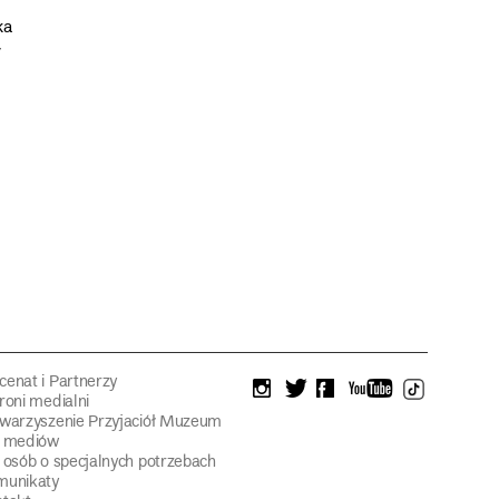
ka
y
enat i Partnerzy
instagram
twitter
facebook
youtube
tiktok
roni medialni
warzyszenie Przyjaciół Muzeum
a mediów
 osób o specjalnych potrzebach
munikaty