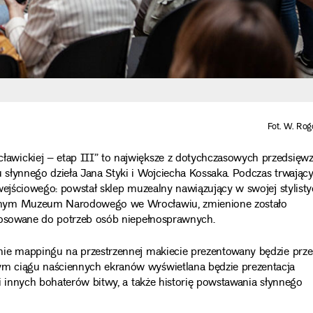
Fot. W. Rog
wickiej – etap III” to największe z dotychczasowych przedsięwz
słynnego dzieła Jana Styki i Wojciecha Kossaka. Podczas trwając
wejściowego: powstał sklep muzealny nawiązujący w swojej stylisty
ównym Muzeum Narodowego we Wrocławiu, zmienione zostało
stosowane do potrzeb osób niepełnosprawnych.
mie mappingu na przestrzennej makiecie prezentowany będzie prze
m ciągu naściennych ekranów wyświetlana będzie prezentacja
i innych bohaterów bitwy, a także historię powstawania słynnego