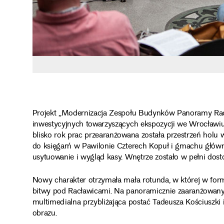
Projekt „Modernizacja Zespołu Budynków Panoramy Racła
inwestycyjnych towarzyszących ekspozycji we Wrocławiu 
blisko rok prac przearanżowana została przestrzeń holu 
do księgarń w Pawilonie Czterech Kopuł i gmachu gł
usytuowanie i wygląd kasy. Wnętrze zostało w pełni do
Nowy charakter otrzymała mała rotunda, w której w for
bitwy pod Racławicami. Na panoramicznie zaaranżowany
multimedialna przybliżająca postać Tadeusza Kościuszki 
obrazu.