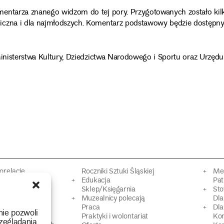
mentarza znanego widzom do tej pory. Przygotowanych zostało kil
iczna i dla najmłodszych. Komentarz podstawowy będzie dostępn
Ministerstwa Kultury, Dziedzictwa Narodowego i Sportu oraz Urzędu
torelacje
Roczniki Sztuki Śląskiej
Mec
kacyjne
Edukacja
Pat
Sklep/Księgarnia
Sto
mowy
Muzealnicy polecają
Dl
Praca
Dla
nie pozwoli
 Dziedzictwa
Praktyki i wolontariat
Ko
zeglądania