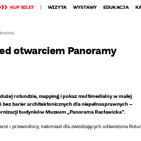
KUP BILET
WIZYTA
WYSTAWY
EDUKACJA
K
awickiej
zed otwarciem Panoramy
 dużej rotundzie, mapping i pokaz multimedialny w małej
ń bez barier architektonicznych dla niepełnosprawnych –
odernizacji budynków Muzeum „Panorama Racławicka”.
karze i przewodnicy, natomiast dla zwiedzających odświeżona Rotu