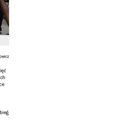
owicz
ięć
ych
ce
bieg