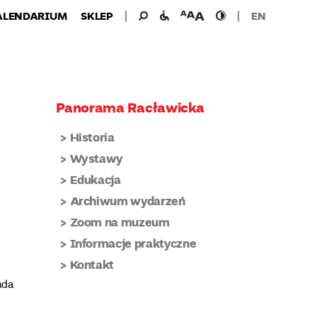
Wyszukiwanie
Wyszukaj
udogodnienia
wielkość
wysoki
ALENDARIUM
SKLEP
EN
dla:
dla
czcionki
kontrast
niepełnosprawnych
Panorama Racławicka
Historia
Wystawy
Edukacja
Archiwum wydarzeń
Zoom na muzeum
Informacje praktyczne
Kontakt
nda