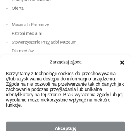
Oferta
Mecenat i Partnerzy
Patroni medialni
Stowarzyszenie Przyjaciół Muzeum
Dla mediów
Dla osób o specjalnych potrzebach
Zarządzaj zgodą
Komunikaty
Korzystamy z technologii cookies do przechowywania
Kontakt
i/lub uzyskiwania dostępu do informacji o urządzeniu.
Zgoda na nie pozwoli na przetwarzanie takich danych jak
zachowanie podczas przeglądania lub unikalne
instagram
twitter
facebook
youtube
tiktok
identyfikatory na tej stronie. Brak wyrażenia zgody lub jej
wycofanie może niekorzystnie wpłynąć na niektóre
funkcje.
Polityka prywatności
Deklaracja dostępności
Akceptuję