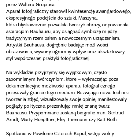
przez Waltera Gropiusa.
Aparat fotograficzny stanowił kwintesencję awangardowego,
ekspresyjnego podejścia do sztuki. Maszyna,
która błyskawicznie pozwalała tworzyć obrazy, odpowiadała
aspiracjom Bauhausu, aby osiągnąć symbiozę między
tradycyjnym rzemiosłem a nowoczesnym urządzeniem.
Artystki Bauhausu, dogłębnie badając możliwości
obrazowania, wywarły ogromny wpływ oraz ukształtowały
styl współczesnej praktyki fotograficznej.
Na wykładzie przyjrzymy się wyjątkowym, często
zapomnianym twórczyniom, które – wykraczając poza
dokumentacyjne możliwości aparatu fotograficznego –
przesuwały granice tego medium. Rozwijając nowe techniki
tworzenia zdjęć, wizualizowały swoje opinie, manifestowały
poglądy polityczne, prezentując mniej znaną twarz
Bauhausu. Przypomniane zostaną biografie m.in. Gertrud
Arndt, Marty Hoepffner, Elsy Thiemann czy Katt Both.
Spotkanie w Pawilonie Czterech Kopuł, wstęp wolny.