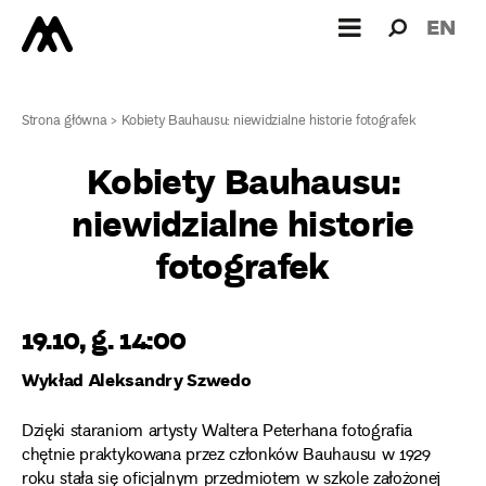
Wyszukiw
Wyszuk
EN
dla:
Strona główna
>
Kobiety Bauhausu: niewidzialne historie fotografek
Kobiety Bauhausu:
niewidzialne historie
fotografek
19.10, g. 14:00
Wykład Aleksandry Szwedo
Dzięki staraniom artysty Waltera Peterhana fotografia
chętnie praktykowana przez członków Bauhausu w 1929
roku stała się oficjalnym przedmiotem w szkole założonej