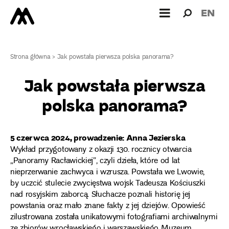
Wyszukiw
Wyszuk
EN
dla:
Strona główna
>
Jak powstała pierwsza polska panorama?
Jak powstała pierwsza
polska panorama?
5 czerwca 2024, prowadzenie: Anna Jezierska
Wykład przygotowany z okazji 130. rocznicy otwarcia
„Panoramy Racławickiej”, czyli dzieła, które od lat
nieprzerwanie zachwyca i wzrusza. Powstała we Lwowie,
by uczcić stulecie zwycięstwa wojsk Tadeusza Kościuszki
nad rosyjskim zaborcą. Słuchacze poznali historię jej
powstania oraz mało znane fakty z jej dziejów. Opowieść
zilustrowana została unikatowymi fotografiami archiwalnymi
ze zbiorów wrocławskiego i warszawskiego Muzeum