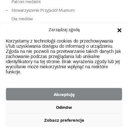
Patroni medialni
Stowarzyszenie Przyjaciół Muzeum
Dla mediów
Dla osób o specjalnych potrzebach
Zarządzaj zgodą
Komunikaty
Korzystamy z technologii cookies do przechowywania
Kontakt
i/lub uzyskiwania dostępu do informacji o urządzeniu.
Zgoda na nie pozwoli na przetwarzanie takich danych jak
zachowanie podczas przeglądania lub unikalne
instagram
twitter
facebook
youtube
tiktok
identyfikatory na tej stronie. Brak wyrażenia zgody lub jej
wycofanie może niekorzystnie wpłynąć na niektóre
funkcje.
Polityka prywatności
Deklaracja dostępności
Akceptuję
2026 Copyright by Muzeum Narodowe we Wrocławiu
Odmów
Facebook
facebook
facebook
Facebook
facebook
Muzeum
Pawilonu
Muzeum
Panoramy
Stowarzyszenie
Projekty
Narodowego
Czterech
Etnograficznego
Racławickiej
Przyjaciół
Zobacz preferencje
unijne
Kopuł
Muzeum