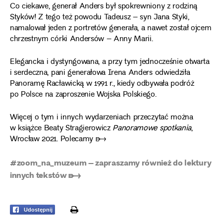
Co ciekawe, generał Anders był spokrewniony z rodziną
Styków! Z tego też powodu Tadeusz – syn Jana Styki,
namalował jeden z portretów generała, a nawet został ojcem
chrzestnym córki Andersów – Anny Marii.
Elegancka i dystyngowana, a przy tym jednocześnie otwarta
i serdeczna, pani generałowa Irena Anders odwiedziła
Panoramę Racławicką w 1991 r., kiedy odbywała podróż
po Polsce na zaproszenie Wojska Polskiego.
Więcej o tym i innych wydarzeniach przeczytać można
w książce Beaty Stragierowicz
Panoramowe spotkania
,
Wrocław 2021. Polecamy ➸
#zoom_na_muzeum – zapraszamy również do lektury
innych tekstów ➸
print
Udostępnij