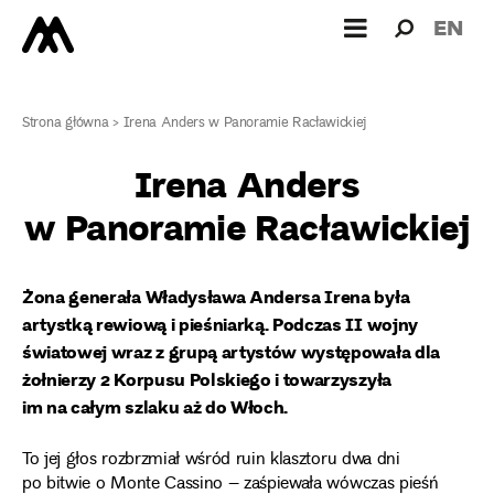
Wyszukiw
Wyszuk
EN
dla:
Strona główna
>
Irena Anders w Panoramie Racławickiej
Irena Anders
w Panoramie Racławickiej
Żona generała Władysława Andersa Irena była
artystką rewiową i pieśniarką. Podczas II wojny
światowej wraz z grupą artystów występowała dla
żołnierzy 2 Korpusu Polskiego i towarzyszyła
im na całym szlaku aż do Włoch.
To jej głos rozbrzmiał wśród ruin klasztoru dwa dni
po bitwie o Monte Cassino – zaśpiewała wówczas pieśń