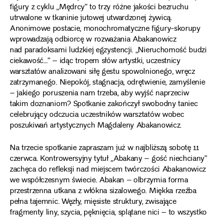
figury z cyklu „Mędrcy” to trzy różne jakości bezruchu
utrwalone w tkaninie jutowej utwardzonej żywicą.
Anonimowe postacie, monochromatyczne figury-skorupy
wprowadzają odbiorcę w rozważania Abakanowicz
nad paradoksami ludzkiej egzystencji. „Nieruchomość budzi
ciekawość…” – idąc tropem słów artystki, uczestnicy
warsztatów analizowani siłę gestu spowolnionego, wręcz
zatrzymanego. Niepokój, stagnacja, odrętwienie, zamyślenie
– jakiego poruszenia nam trzeba, aby wyjść naprzeciw
takim doznaniom? Spotkanie zakończył swobodny taniec
celebrujący odczucia uczestników warsztatów wobec
poszukiwań artystycznych Magdaleny Abakanowicz.
Na trzecie spotkanie zapraszam już w najbliższą sobotę 11
czerwca. Kontrowersyjny tytuł „Abakany – gość niechciany”
zachęca do refleksji nad miejscem twórczości Abakanowicz
we współczesnym świecie. Abakan – olbrzymia forma
przestrzenna utkana z włókna sizalowego. Miękka rzeźba
pełna tajemnic. Węzły, mięsiste struktury, zwisające
fragmenty liny, szycia, pęknięcia, splątane nici – to wszystko