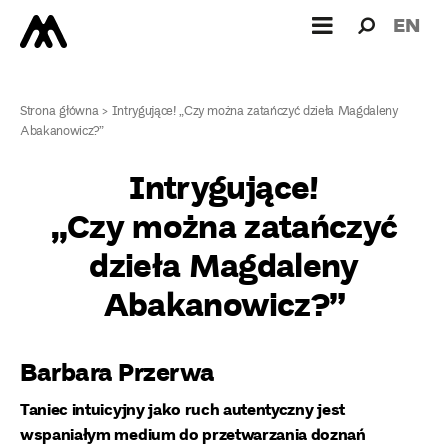
Wyszukiw
Wyszuk
EN
dla:
Strona główna
>
Intrygujące! „Czy można zatańczyć dzieła Magdaleny
Abakanowicz?”
Intrygujące!
„Czy można zatańczyć
dzieła Magdaleny
Abakanowicz?”
Barbara Przerwa
Taniec intuicyjny jako ruch autentyczny jest
wspaniałym medium do przetwarzania doznań