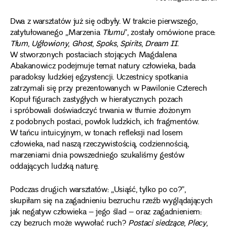
Dwa z warsztatów już się odbyły. W trakcie pierwszego,
zatytułowanego „Marzenia
Tłumu
”, zostały omówione prace:
Tłum
,
Ugłowiony
,
Ghost
,
Spoks
,
Spirits
,
Dream II
.
W stworzonych postaciach stojących Magdalena
Abakanowicz podejmuje temat natury człowieka, bada
paradoksy ludzkiej egzystencji. Uczestnicy spotkania
zatrzymali się przy prezentowanych w Pawilonie Czterech
Kopuł figurach zastygłych w hieratycznych pozach
i spróbowali doświadczyć trwania w tłumie złożonym
z podobnych postaci, powłok ludzkich, ich fragmentów.
W tańcu intuicyjnym, w tonach refleksji nad losem
człowieka, nad naszą rzeczywistością, codziennością,
marzeniami dnia powszedniego szukaliśmy gestów
oddających ludzką naturę.
Podczas drugich warsztatów: „Usiąść, tylko po co?”,
skupiłam się na zagadnieniu bezruchu rzeźb wyglądających
jak negatyw człowieka – jego ślad – oraz zagadnieniem:
czy bezruch może wywołać ruch?
Postaci siedzące
,
Plecy
,