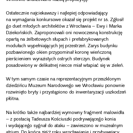
Ostatecznie najciekawszy i najlepiej odpowiadający
na wymagania konkursowe okazał się projekt nr 16. Zgłosił
go duet młodych architektów z Wrocławia – Ewy i Marka
Dziekońskich. Zaproponowali oni nowoczesną konstrukcję
opartą na żelbetowych słupach i prefabrykowanych
modułach wypełniających jej przestrzeń. Zarys budynku
pozbawionego okien przypominał koronę wieńczoną
pierścieniem wyrazistych ostrych sterczyn. Budynek
posadowiony w delikatnej niecce miał wtapiać się w zieleń.
W tym samym czasie na reprezentacyjnym przeszklonym
dziedzińcu Muzeum Narodowego we Wrocławiu ponownie
rozwinięto bryty i przystąpiono do inwentaryzacji uszkodzeń
płótna.
Na krótko także najbardziej wymowny fragment malowidła
– z postacią Tadeusza Kościuszki podrywającego konia
i wydającego sygnał do ataku – zawieszono w muzealnym
atrium. Do końca 1957 roku wrocławianie i przybywający