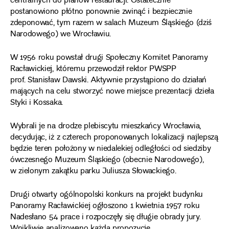
centralnych do planów restauracji. Ostatecznie
postanowiono płótno ponownie zwinąć i bezpiecznie
zdeponować, tym razem w salach Muzeum Śląskiego (dziś
Narodowego) we Wrocławiu.
W 1956 roku powstał drugi Społeczny Komitet Panoramy
Racławickiej, któremu przewodził rektor PWSPP
prof. Stanisław Dawski. Aktywnie przystąpiono do działań
mających na celu stworzyć nowe miejsce prezentacji dzieła
Styki i Kossaka.
Wybrali je na drodze plebiscytu mieszkańcy Wrocławia,
decydując, iż z czterech proponowanych lokalizacji najlepszą
będzie teren położony w niedalekiej odległości od siedziby
ówczesnego Muzeum Śląskiego (obecnie Narodowego),
w zielonym zakątku parku Juliusza Słowackiego.
Drugi otwarty ogólnopolski konkurs na projekt budynku
Panoramy Racławickiej ogłoszono 1 kwietnia 1957 roku
Nadesłano 54 prace i rozpoczęły się długie obrady jury.
Wnikliwie analizowano każdą propozycję.