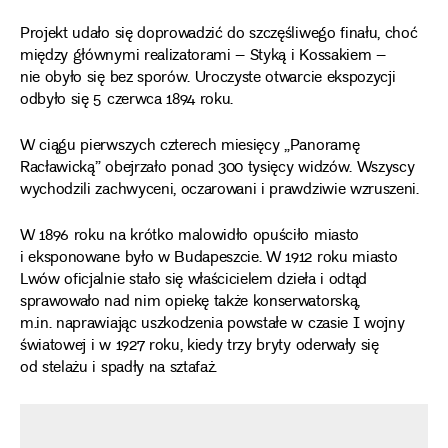
Projekt udało się doprowadzić do szczęśliwego finału, choć
między głównymi realizatorami – Styką i Kossakiem –
nie obyło się bez sporów. Uroczyste otwarcie ekspozycji
odbyło się 5 czerwca 1894 roku.
W ciągu pierwszych czterech miesięcy „Panoramę
Racławicką” obejrzało ponad 300 tysięcy widzów. Wszyscy
wychodzili zachwyceni, oczarowani i prawdziwie wzruszeni.
W 1896 roku na krótko malowidło opuściło miasto
i eksponowane było w Budapeszcie. W 1912 roku miasto
Lwów oficjalnie stało się właścicielem dzieła i odtąd
sprawowało nad nim opiekę także konserwatorską,
m.in. naprawiając uszkodzenia powstałe w czasie I wojny
światowej i w 1927 roku, kiedy trzy bryty oderwały się
od stelażu i spadły na sztafaż.