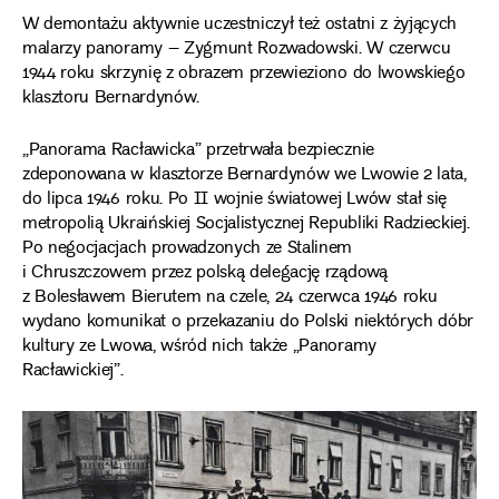
W demontażu aktywnie uczestniczył też ostatni z żyjących
malarzy panoramy – Zygmunt Rozwadowski. W czerwcu
1944 roku skrzynię z obrazem przewieziono do lwowskiego
klasztoru Bernardynów.
„Panorama Racławicka” przetrwała bezpiecznie
zdeponowana w klasztorze Bernardynów we Lwowie 2 lata,
do lipca 1946 roku. Po II wojnie światowej Lwów stał się
metropolią Ukraińskiej Socjalistycznej Republiki Radzieckiej.
Po negocjacjach prowadzonych ze Stalinem
i Chruszczowem przez polską delegację rządową
z Bolesławem Bierutem na czele, 24 czerwca 1946 roku
wydano komunikat o przekazaniu do Polski niektórych dóbr
kultury ze Lwowa, wśród nich także „Panoramy
Racławickiej”.