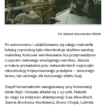
Fot. Gabinet Dokumentów MNWr
Po wzmocnieniu i ustabilizowaniu się całego malowidła
kolejną czynnością była rekonstrukcja ubytków warstwy
malarskiej. Końcowe werniksowanie lica przeprowadzono
z użyciem matowego emulsyjnego werniksu. Jeszcze
w trakcie prowadzenia prac restauratorskich rozpoczęto
rekonstrukcję trójwymiarowego przedpola – sztucznego
terenu, tak istotnego dla końcowego efektu iluzji.
Zespół konserwatorski zaangażowany przy konserwacji
dzieła Styki i Kossaka składał się z 43 osób. Należeli
do niego (w kolejności alfabetycznej): Ewa Alina Bloch,
Joanna Brochwicz-Konikiewicz, Bruno Chojak, Ludmiła