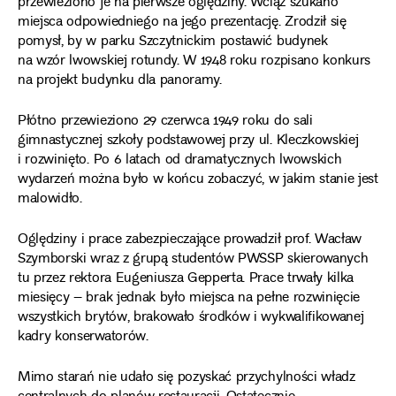
przewieziono je na pierwsze oględziny. Wciąż szukano
miejsca odpowiedniego na jego prezentację. Zrodził się
pomysł, by w parku Szczytnickim postawić budynek
na wzór lwowskiej rotundy. W 1948 roku rozpisano konkurs
na projekt budynku dla panoramy.
Płótno przewieziono 29 czerwca 1949 roku do sali
gimnastycznej szkoły podstawowej przy ul. Kleczkowskiej
i rozwinięto. Po 6 latach od dramatycznych lwowskich
wydarzeń można było w końcu zobaczyć, w jakim stanie jest
malowidło.
Oględziny i prace zabezpieczające prowadził prof. Wacław
Szymborski wraz z grupą studentów PWSSP skierowanych
tu przez rektora Eugeniusza Gepperta. Prace trwały kilka
miesięcy – brak jednak było miejsca na pełne rozwinięcie
wszystkich brytów, brakowało środków i wykwalifikowanej
kadry konserwatorów.
Mimo starań nie udało się pozyskać przychylności władz