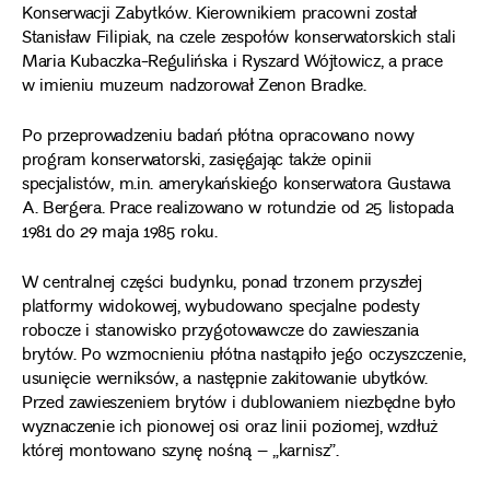
Konserwacji Zabytków. Kierownikiem pracowni został
Stanisław Filipiak, na czele zespołów konserwatorskich stali
Maria Kubaczka-Regulińska i Ryszard Wójtowicz, a prace
w imieniu muzeum nadzorował Zenon Bradke.
Po przeprowadzeniu badań płótna opracowano nowy
program konserwatorski, zasięgając także opinii
specjalistów, m.in. amerykańskiego konserwatora Gustawa
A. Bergera. Prace realizowano w rotundzie od 25 listopada
1981 do 29 maja 1985 roku.
W centralnej części budynku, ponad trzonem przyszłej
platformy widokowej, wybudowano specjalne podesty
robocze i stanowisko przygotowawcze do zawieszania
brytów. Po wzmocnieniu płótna nastąpiło jego oczyszczenie,
usunięcie werniksów, a następnie zakitowanie ubytków.
Przed zawieszeniem brytów i dublowaniem niezbędne było
wyznaczenie ich pionowej osi oraz linii poziomej, wzdłuż
której montowano szynę nośną – „karnisz”.