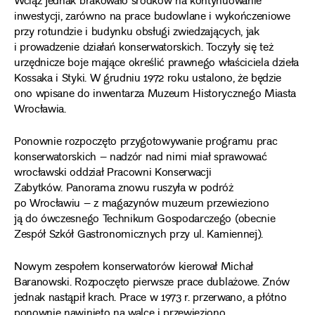
Wciąż jednak brakowało środków na kontynuowanie
inwestycji, zarówno na prace budowlane i wykończeniowe
przy rotundzie i budynku obsługi zwiedzających, jak
i prowadzenie działań konserwatorskich. Toczyły się też
urzędnicze boje mające określić prawnego właściciela dzieła
Kossaka i Styki. W grudniu 1972 roku ustalono, że będzie
ono wpisane do inwentarza Muzeum Historycznego Miasta
Wrocławia.
Ponownie rozpoczęto przygotowywanie programu prac
konserwatorskich – nadzór nad nimi miał sprawować
wrocławski oddział Pracowni Konserwacji
Zabytków. Panorama znowu ruszyła w podróż
po Wrocławiu – z magazynów muzeum przewieziono
ją do ówczesnego Technikum Gospodarczego (obecnie
Zespół Szkół Gastronomicznych przy ul. Kamiennej).
Nowym zespołem konserwatorów kierował Michał
Baranowski. Rozpoczęto pierwsze prace dublażowe. Znów
jednak nastąpił krach. Prace w 1973 r. przerwano, a płótno
ponownie nawinięto na walce i przewieziono