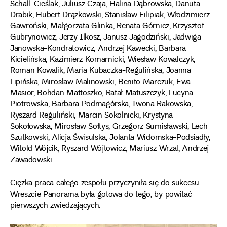
Schall-Cieślak, Juliusz Czaja, Halina Dąbrowska, Danuta
Drabik, Hubert Drążkowski, Stanisław Filipiak, Włodzimierz
Gawroński, Małgorzata Glinka, Renata Górnicz, Krzysztof
Gubrynowicz, Jerzy Ilkosz, Janusz Jagodziński, Jadwiga
Janowska-Kondratowicz, Andrzej Kawecki, Barbara
Kicielińska, Kazimierz Komarnicki, Wiesław Kowalczyk,
Roman Kowalik, Maria Kubaczka-Regulińska, Joanna
Lipińska, Mirosław Malinowski, Benito Marczuk, Ewa
Masior, Bohdan Mattoszko, Rafał Matuszczyk, Lucyna
Piotrowska, Barbara Podmagórska, Iwona Rakowska,
Ryszard Reguliński, Marcin Sokolnicki, Krystyna
Sokołowska, Mirosław Sołtys, Grzegorz Sumisławski, Lech
Szutkowski, Alicja Świsulska, Jolanta Widomska-Podsiadły,
Witold Wójcik, Ryszard Wójtowicz, Mariusz Wrzal, Andrzej
Zawadowski.
Ciężka praca całego zespołu przyczyniła się do sukcesu.
Wreszcie Panorama była gotowa do tego, by powitać
pierwszych zwiedzających.