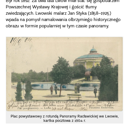
Był rok 1892. Za dwa lata Lwów miał stać się gospodarzem
Powszechnej Wystawy Krajowej i gościć tłumy
zwiedzających. Lwowski malarz Jan Styka (1858–1925)
wpada na pomysł namalowania olbrzymiego historycznego
obrazu w formie popularniej w tym czasie panoramy.
Plac powystawowy z rotundą Panoramy Racławickiej we Lwowie,
kartka pocztowa z 1904 r.