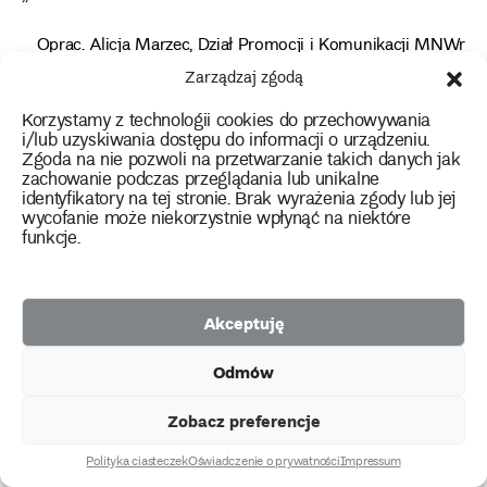
Oprac. Alicja Marzec, Dział Promocji i Komunikacji MNWr
Zarządzaj zgodą
■ Zoom na muzeum – zapraszamy również do lektury
Korzystamy z technologii cookies do przechowywania
innych tekstów ➸
i/lub uzyskiwania dostępu do informacji o urządzeniu.
Zgoda na nie pozwoli na przetwarzanie takich danych jak
zachowanie podczas przeglądania lub unikalne
identyfikatory na tej stronie. Brak wyrażenia zgody lub jej
wycofanie może niekorzystnie wpłynąć na niektóre
print
Udostępnij
funkcje.
Muzeum Cyfrowe
Akceptuję
O muzeum
Odmów
Konserwacja
Użyczenia obiektów
Zobacz preferencje
Biblioteka
Polityka ciasteczek
Oświadczenie o prywatności
Impressum
Wydawnictwo