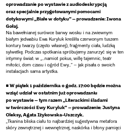
oprowadzanie po wystawie z audiodeskrypcją
oraz specjalnie przygotowanymi pomocami
dotykowymi „Białe w dotyku” – prowadzenie: Iwona
Gołaj.
Na bawełnianej surówce barwy wosku i na zwiewnym
białym jedwabiu Ewa Kuryluk kreśliła czerwonym tuszem
kontury twarzy (często własnej), fragmenty ciała, ludzką
sylwetkę. Podczas spotkania spróbujemy zanurzyć się w ten
intymny świat: w „…namiot pokus, willę tajemnic, teatr
miłości, dom czasu i ogród Ewy…” – jak pisała o swoich
instalacjach sama artystka.
■ W piątek 1 października o godz. 17:00 będzie można
wziąć udział w ostatnim już oprowadzaniu
po wystawie – tym razem „Literackimi śladami
w twórczości Ewy Kuryluk” – prowadzenie: Justyna
Oleksy, Agata Iżykowska-Uszczyk.
„Tkanina bliska ciału to najbardziej sugestywna metafora
skóry zewnętrznej i wewnętrznej, naskórka i błony pamięci