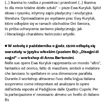
(…) tkanina to rzeźba z powietrza i przestrzeń (…) tkanina
to dla mnie totalne dzieło sztuki” – pisze Ewa Kuryluk. Splot
słowa i rysunku, intymny zapis plastyczny i erudycyjna
literatura. Oprowadzanie po wystawie prac Ewy Kuryluk,
które odbędzie się w ramach obchodów Dni Seniora,
to próba uchwycenia zarówno plastycznego, jak
i literackiego charakteru twórczości artystki.
■ W sobotę 2 października o godz. 15:00 odbędą się
warsztaty w języku włoskim (poziom B1): „Disegni di
sogni” – workshop di Anna Bertoncini.
Nelle sue opere Ewa Kuryluk rappresenta un mondo “altro”,
fantastico ed onirico, fatto di maschere, simboli e metafore
che lanciano lo spettatore in una dimensione parallela.
Durante il workshop attraverso l’uso della lingua italiana
scopriremo come interpretare ed analizzare le opere
dell’artista esposte al Padiglione dalle Quattro Cupole. Per
la partecipazione e’ necessario almeno un livello di italiano
B1.