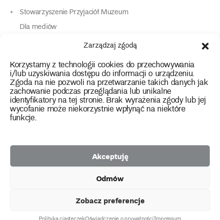
Stowarzyszenie Przyjaciół Muzeum
Dla mediów
Dla osób o specjalnych potrzebach
Zarządzaj zgodą
Komunikaty
Korzystamy z technologii cookies do przechowywania
Kontakt
i/lub uzyskiwania dostępu do informacji o urządzeniu.
Zgoda na nie pozwoli na przetwarzanie takich danych jak
zachowanie podczas przeglądania lub unikalne
instagram
twitter
facebook
youtube
tiktok
identyfikatory na tej stronie. Brak wyrażenia zgody lub jej
wycofanie może niekorzystnie wpłynąć na niektóre
funkcje.
Polityka prywatności
Deklaracja dostępności
Akceptuję
2026 Copyright by Muzeum Narodowe we Wrocławiu
Odmów
Facebook
facebook
facebook
Facebook
facebook
Muzeum
Pawilonu
Muzeum
Panoramy
Stowarzyszenie
Projekty
Narodowego
Czterech
Etnograficznego
Racławickiej
Przyjaciół
Zobacz preferencje
unijne
Kopuł
Muzeum
Polityka ciasteczek
Oświadczenie o prywatności
Impressum