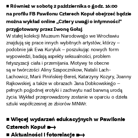
■ Również w sobotę 2 października o godz. 16:00
na profilu FB Pawilonu Czterech Kopuł obejrzeć będzie
można wykład online „Cztery uwagi o intymności”
przygotowany przez Iwonę Gołaj
.
W stałej kolekcji Muzeum Narodowego we Wrocławiu
znajdują się prace innych wybitnych artystów, którzy –
podobnie jak Ewa Kuryluk – poszukując nowych form
wypowiedzi, badają aspekty seksualności, problem
fetyszyzacji ciała i przemijania. Motywy te obecne
są w twórczości Aliny Szapocznikow, Natalii Lach-
Lachowicz, Marii Pinińskiej-Bereś, Katarzyny Kozyry, Joanny
Rajkowskiej, a także w obrazach Jana Dobkowskiego –
pełnych pogodnej erotyki i zachwytu nad barwną urodą
życia. Wykład przeprowadzony zostanie w oparciu o dzieła
sztuki współczesnej ze zbiorów MNWr.
■ Więcej wydarzeń edukacyjnych w Pawilonie
Czterech Kopuł ➸
■ Aktualności i fotorelacje ➸