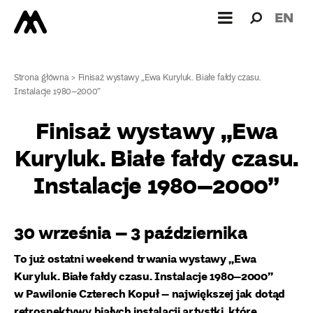
Wyszukiw
Wyszuk
EN
dla:
Strona główna
>
Finisaż wystawy „Ewa Kuryluk. Białe fałdy czasu.
Instalacje 1980–2000”
Finisaż wystawy „Ewa
Kuryluk. Białe fałdy czasu.
Instalacje 1980–2000”
30 września – 3 października
To już ostatni weekend trwania wystawy „Ewa
Kuryluk. Białe fałdy czasu. Instalacje 1980–2000”
w Pawilonie Czterech Kopuł –
największej jak dotąd
retrospektywy białych instalacji artystki, które