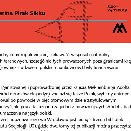
rodnych antropologicznie, ciekawość w sposób naturalny –
h terenowych, szczególnie tych prowadzonych poza granicami kraj
(również z udziałem polskich naukowców) były finansowane
organizowanej i poprowadzonej przez księcia Meklemburgii Adolfa
śród członków ekspedycji znalazł się także Polak, wybitny antropo
likował po powrocie w pięciotomowym dziele zatytułowanym
ierzyć, ale praca ta, uznana za jedno z poważniejszych źródeł z ba
łumaczenia na język polski.
stwa Ludoznawczego we Wrocławiu jest jedną z trzech bibliotek
tytutu Socjologii UJ), gdzie dwa tomy tej publikacji można przeczyta