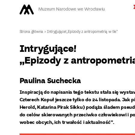
Muzeum Narodowe we Wrocławiu
Strona główna
>
Intrygujące!„Epizody z antropometrią w tle”
Intrygujące!
„Epizody z antropometrią
Paulina Suchecka
Inspiracją do napisania tego tekstu stała się wyst
Czterech Kopuł jeszcze tylko do 24 listopada. Jak p
Herold, Katarina Pirak Sikku) podąża śladem ps
do celów skierowanych przeciwko człowiekowi i po
wobec obcych, ich trwałość i aktualność”.