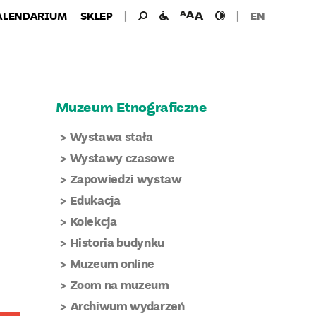
Wyszukiwanie
Wyszukaj
udogodnienia
wielkość
wysoki
ALENDARIUM
SKLEP
EN
dla:
dla
czcionki
kontrast
niepełnosprawnych
Muzeum Etnograficzne
Wystawa stała
Wystawy czasowe
Zapowiedzi wystaw
Edukacja
Kolekcja
Historia budynku
Muzeum online
Zoom na muzeum
Archiwum wydarzeń