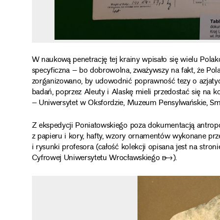
W naukową penetrację tej krainy wpisało się wielu Pola
specyficzna – bo dobrowolna, zważywszy na fakt, że Polac
zorganizowano, by udowodnić poprawność tezy o azjaty
badań, poprzez Aleuty i Alaskę mieli przedostać się na k
– Uniwersytet w Oksfordzie, Muzeum Pensylwańskie, Sm
Z ekspedycji Poniatowskiego poza dokumentacją antropo
z papieru i kory, hafty, wzory ornamentów wykonane prze
i rysunki profesora (całość kolekcji opisana jest na stron
Cyfrowej Uniwersytetu Wrocławskiego ➸
).