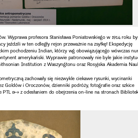
ków. Wyprawa profesora Stanisława Poniatowskiego w 1914 roku by
y jeździli w ten odległy rejon przeważnie na zsyłkę! Ekspedycję
ckim pochodzeniu Indian, którzy wg obowiązującego wówczas nur
ontynent amerykański. Wyprawie patronowały nie byle jakie instytu
ithsonian Institution z Waszyngtonu oraz Rosyjska Akademia Nau
metryczną zachowały się niezwykle ciekawe rysunki, wycinanki
z Goldów i Oroczonów, dzienniki podróży, fotografie oraz szkice
ie
PTL ➸
z odesłaniem do obejrzenia on-line na stronach
Bibliotek