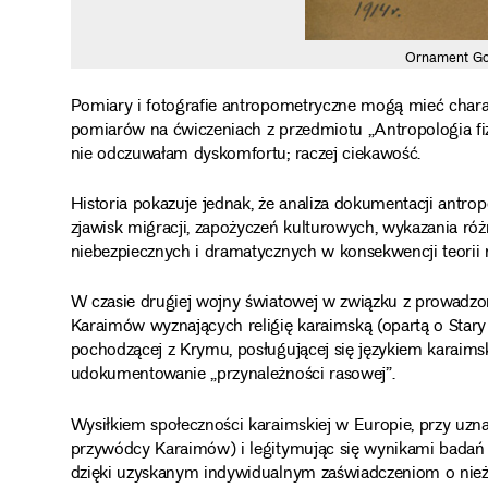
Ornament Gol
Pomiary i fotografie antropometryczne mogą mieć chara
pomiarów na ćwiczeniach z przedmiotu „Antropologia fizy
nie odczuwałam dyskomfortu; raczej ciekawość.
Historia pokazuje jednak, że analiza dokumentacji antro
zjawisk migracji, zapożyczeń kulturowych, wykazania różn
niebezpiecznych i dramatycznych w konsekwencji teorii
W czasie drugiej wojny światowej w związku z prowadz
Karaimów wyznających religię karaimską (opartą o Stary T
pochodzącej z Krymu, posługującej się językiem karaimski
udokumentowanie „przynależności rasowej”.
Wysiłkiem społeczności karaimskiej w Europie, przy uz
przywódcy Karaimów) i legitymując się wynikami badań 
dzięki uzyskanym indywidualnym zaświadczeniom o nie