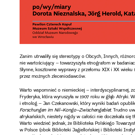
Zanim utrwaliły się stereotypy o Obcych, Innych, różno
nie wartościujący – towarzyszyła etnografom w badaniac
Słynne, kosztowne wyprawy z przełomu XIX i XX wieku 
przez możnych zleceniodawców.
Warto wspomnieć o niemieckiej – interdyscyplinarnej, z
Fryderyka, która wyruszyła w 1907 roku w głąb Afryki. W
i etnolog – Jan Czekanowski, który wyniki badań opub
Forschungen im Nil–Kongo–Zwischengebiet
. Trudno uw
afrykańskich, niestety nigdy w całości nie doczekała się t
Warto wiedzieć jednak, że Biblioteka Polskiego Towarzy
w Polsce (obok Biblioteki Jagiellońskiej i Biblioteki Ins