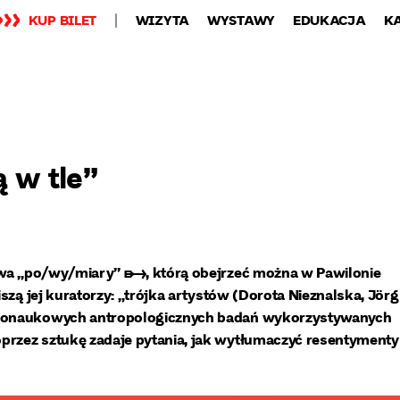
KUP BILET
WIZYTA
WYSTAWY
EDUKACJA
K
 w tle”
awa
„po/wy/miary” ➸
, którą obejrzeć można w Pawilonie
iszą jej kuratorzy: „trójka artystów (Dorota Nieznalska, Jörg
eudonaukowych antropologicznych badań wykorzystywanych
przez sztukę zadaje pytania, jak wytłumaczyć resentymenty