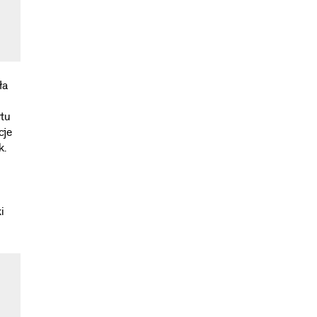
ła
tu
cje
k.
i