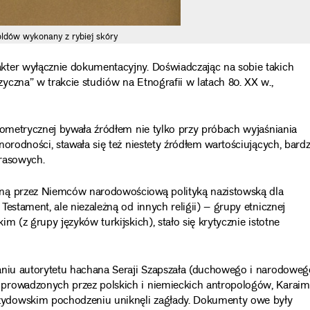
dów wykonany z rybiej skóry
kter wyłącznie dokumentacyjny. Doświadczając na sobie takich
czna” w trakcie studiów na Etnografii w latach 80. XX w.,
pometrycznej bywała źródłem nie tylko przy próbach wyjaśniania
orodności, stawała się też niestety źródłem wartościujących, bard
 rasowych.
oną przez Niemców narodowościową polityką nazistowską dla
estament, ale niezależną od innych religii) – grupy etnicznej
m (z grupy języków turkijskich), stało się krytycznie istotne
naniu autorytetu hachana Seraji Szapszała (duchowego i narodoweg
prowadzonych przez polskich i niemieckich antropologów, Karaim
żydowskim pochodzeniu uniknęli zagłady. Dokumenty owe były