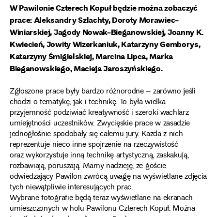
W Pawilonie Czterech Kopuł będzie można zobaczyć
prace: Aleksandry Szlachty, Doroty Morawiec-
Winiarskiej, Jagody Nowak-Bieganowskiej, Joanny K.
Kwiecień, Jowity Wizerkaniuk, Katarzyny Gemborys,
Katarzyny Śmigielskiej, Marcina Lipca, Marka
Bieganowskiego, Macieja Jaroszyńskiego.
Zgłoszone prace były bardzo różnorodne – zarówno jeśli
chodzi o tematykę, jak i technikę. To była wielka
przyjemność podziwiać kreatywność i szeroki wachlarz
umiejętności uczestników. Zwycięskie prace w zasadzie
jednogłośnie spodobały się całemu jury. Każda z nich
reprezentuje nieco inne spojrzenie na rzeczywistość
oraz wykorzystuje inną technikę artystyczną, zaskakują,
rozbawiają, poruszają. Mamy nadzieję, że goście
odwiedzający Pawilon zwrócą uwagę na wyświetlane zdjęcia
tych niewątpliwie interesujących prac.
Wybrane fotografie będą teraz wyświetlane na ekranach
umieszczonych w holu Pawilonu Czterech Kopuł. Można