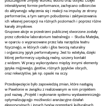
poszczególne zmysły: wzroku, słuchu oraz dotyku. Dzięki
interaktywnej formie performance, zachęcano odbiorców
do aktywnego włączenia się i reakcji na impulsy ze strony
performerów, a tym samym pobudzenia i zaktywizowania
ich własnej percepcji na różnych poziomach i poprzez różne
kanały zmysłowe.
Grupowe akcje w przestrzeni publicznej stworzone zostały
przez członków laboratorium teatralnego – Studia Matejka,
w oparciu o wypracowane przez lata narzędzia teatru
fizycznego, w których ciało i głos tworzą naturalny
i organiczny język performatywny. Jest to estetyka, dzięki
której performerzy uzyskują realny, szczery kontakt
z widzem. W pracy wykorzystano między innymi elementy
języka migowego, gestów, różnych języków obcych,
oraz rekwizytów, jak np. opaski na oczy.
Przedsięwzięcie było zapowiedzią zmian, które nastąpią
w Pawilonie w związku z realizowanym w nim projektem
pod nazwą: „Projekt i wykonanie systemu wystawienniczego
optymalizującego możliwości aranżacyjne działań
ekspozycyjnych i innych typów prezentacji kulturalnych