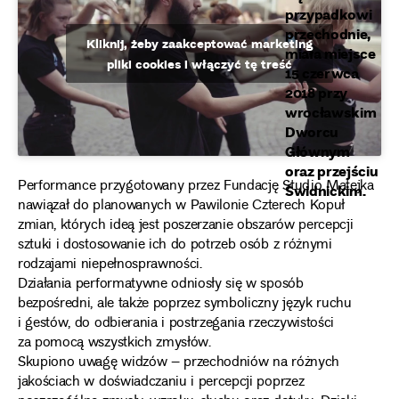
przypadkowi
przechodnie,
Kliknij, żeby zaakceptować marketing
miała miejsce
pliki cookies i włączyć tę treść
15 czerwca
2018 przy
wrocławskim
Dworcu
Głównym
oraz przejściu
Performance przygotowany przez Fundację Studio Matejka
Świdnickim.
nawiązał do planowanych w Pawilonie Czterech Kopuł
zmian, których ideą jest poszerzanie obszarów percepcji
sztuki i dostosowanie ich do potrzeb osób z różnymi
rodzajami niepełnosprawności.
Działania performatywne odniosły się w sposób
bezpośredni, ale także poprzez symboliczny język ruchu
i gestów, do odbierania i postrzegania rzeczywistości
za pomocą wszystkich zmysłów.
Skupiono uwagę widzów – przechodniów na różnych
jakościach w doświadczaniu i percepcji poprzez