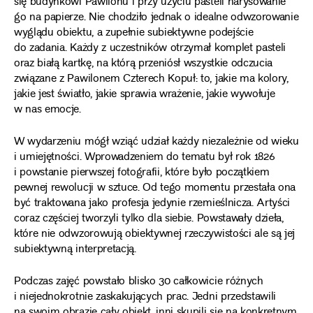
się budynkowi Pawilonu i przy użyciu pasteli narysowanie
go na papierze. Nie chodziło jednak o idealne odwzorowanie
wyglądu obiektu, a zupełnie subiektywne podejście
do zadania. Każdy z uczestników otrzymał komplet pasteli
oraz białą kartkę, na którą przeniósł wszystkie odczucia
związane z Pawilonem Czterech Kopuł: to, jakie ma kolory,
jakie jest światło, jakie sprawia wrażenie, jakie wywołuje
w nas emocje.
W wydarzeniu mógł wziąć udział każdy niezależnie od wieku
i umiejętności. Wprowadzeniem do tematu był rok 1826
i powstanie pierwszej fotografii, które było początkiem
pewnej rewolucji w sztuce. Od tego momentu przestała ona
być traktowana jako profesja jedynie rzemieślnicza. Artyści
coraz częściej tworzyli tylko dla siebie. Powstawały dzieła,
które nie odwzorowują obiektywnej rzeczywistości ale są jej
subiektywną interpretacją.
Podczas zajęć powstało blisko 30 całkowicie różnych
i niejednokrotnie zaskakujących prac. Jedni przedstawili
na swoim obrazie cały obiekt, inni skupili się na konkretnym