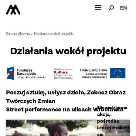
Wyszukiw
Wyszuk
EN
dla:
Strona główna
>
Działania wokół projektu
Działania wokół projektu
Poczuj sztukę, usłysz dzieło, Zobacz Obraz
Twórczych Zmian
Niecodzienna
Street performance na ulicach Wrocławia
akcja,
pośrodku
której znaleźli
się