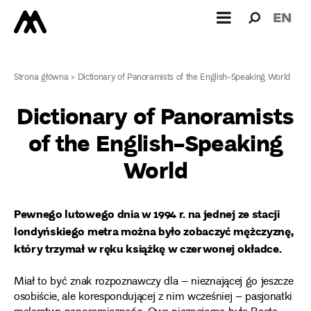
Wyszukiw
Wyszuk
EN
dla:
Strona główna
>
Dictionary of Panoramists of the English-Speaking World
Dictionary of Panoramists
of the English-Speaking
World
Pewnego lutowego dnia w 1994 r. na jednej ze stacji
londyńskiego metra można było zobaczyć mężczyznę,
który trzymał w ręku książkę w czerwonej okładce.
Miał to być znak rozpoznawczy dla – nieznającej go jeszcze
osobiście, ale korespondującej z nim wcześniej – pasjonatki