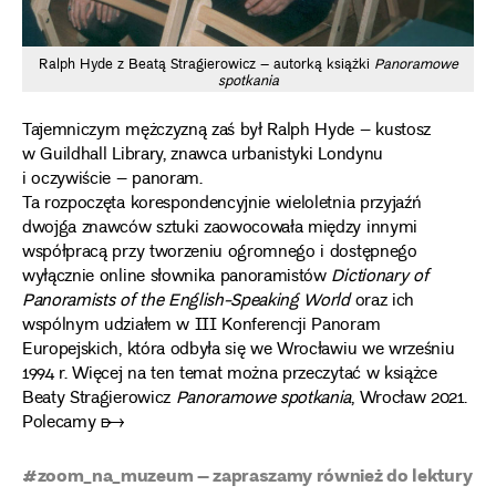
Ralph Hyde z Beatą Stragierowicz – autorką książki
Panoramowe
spotkania
Tajemniczym mężczyzną zaś był Ralph Hyde – kustosz
w Guildhall Library, znawca urbanistyki Londynu
i oczywiście – panoram.
Ta rozpoczęta korespondencyjnie wieloletnia przyjaźń
dwojga znawców sztuki zaowocowała między innymi
współpracą przy tworzeniu ogromnego i dostępnego
wyłącznie online słownika panoramistów
Dictionary of
Panoramists of the English-Speaking World
oraz ich
wspólnym udziałem w III Konferencji Panoram
Europejskich, która odbyła się we Wrocławiu we wrześniu
1994 r.
Więcej na ten temat można przeczytać w książce
Beaty Stragierowicz
Panoramowe spotkania
, Wrocław 2021.
Polecamy ➸
#zoom_na_muzeum – zapraszamy również do lektury