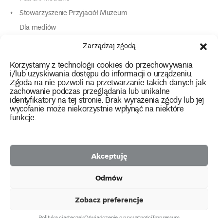
Stowarzyszenie Przyjaciół Muzeum
Dla mediów
Dla osób o specjalnych potrzebach
Zarządzaj zgodą
Komunikaty
Korzystamy z technologii cookies do przechowywania
Kontakt
i/lub uzyskiwania dostępu do informacji o urządzeniu.
Zgoda na nie pozwoli na przetwarzanie takich danych jak
zachowanie podczas przeglądania lub unikalne
instagram
twitter
facebook
youtube
tiktok
identyfikatory na tej stronie. Brak wyrażenia zgody lub jej
wycofanie może niekorzystnie wpłynąć na niektóre
funkcje.
Polityka prywatności
Deklaracja dostępności
Akceptuję
2026 Copyright by Muzeum Narodowe we Wrocławiu
Odmów
Facebook
facebook
facebook
Facebook
facebook
Muzeum
Pawilonu
Muzeum
Panoramy
Stowarzyszenie
Projekty
Narodowego
Czterech
Etnograficznego
Racławickiej
Przyjaciół
Zobacz preferencje
unijne
Kopuł
Muzeum