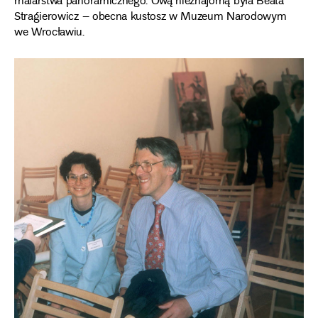
malarstwa panoramicznego. Ową nieznajomą była Beata
Stragierowicz – obecna kustosz w Muzeum Narodowym
we Wrocławiu.