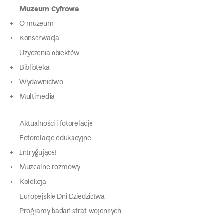
po
Muzeum Cyfrowe
wpisach
O muzeum
Konserwacja
Użyczenia obiektów
Biblioteka
Wydawnictwo
Multimedia
Aktualności i fotorelacje
Fotorelacje edukacyjne
Intrygujące!
Muzealne rozmowy
Kolekcja
Europejskie Dni Dziedzictwa
Programy badań strat wojennych