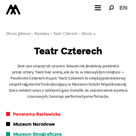
Wyszukiw
Wyszuk
EN
dla:
Strona główna
>
Wystawy
>
Teatr Czterech
>
Strona 4
Teatr Czterech
Jest nas więcej niż czworo. Nawet nie jesteśmy podzielni
przez cztery. Teatr bez sceny, ale za to w niezwykłym miejscu –
Pawilonie Czterech Kopuł. Teatr Czterech to międzypokoleniowy
zespół regularnie funkcjonujący w Muzeum Sztuki Współczesnej.
Jako ostatni wraz z widzami gasi światła na zakończenie wystaw
czasowych, tworząc performatywne finisaże.
Panorama Racławicka
Muzeum Narodowe
Muzeum Etnograficzne