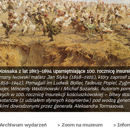
 Kossaka z lat 1893–1894 upamiętniające 100. rocznicę insure
any lwowski malarz Jan Styka (1858–1925), który zaprosił 
(1856–1942). Pomagali im Ludwik Boller, Tadeusz Popiel, Zy
ajer, Wincenty Wodzinowski i Michał Sozański. Autorom pomy
ych w 100. rocznicę insurekcji kościuszkowskiej – bitwy stoc
stańcze (z udziałem słynnych kosynierów) pod wodzą genera
skimi dowodzonymi przez generała Aleksandra Tormasowa.
Archiwum wydarzeń
Zoom na muzeum
Infor