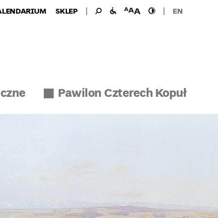
Wyszukiwanie
Wyszukaj
udogodnienia
wielkość
wysoki
ALENDARIUM
SKLEP
EN
dla:
dla
czcionki
kontrast
niepełnosprawnych
iczne
Pawilon Czterech Kopuł