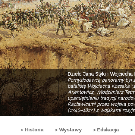
Dzieło Jana Styki i Wojciecha
Pomysłodawcą panoramy był zn
batalistę Wojciecha Kossaka 
Axentowicz, Włodzimierz Tetm
upamiętnieniu tradycji narodow
Racławicami przez wojska pow
(1746–1817) z wojskami rosyj
Historia
Wystawy
Edukacja