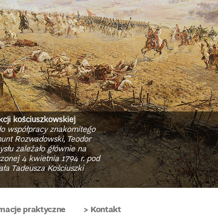
kcji kościuszkowskiej
do współpracy znakomitego
gmunt Rozwadowski, Teodor
słu zależało głównie na
zonej 4 kwietnia 1794 r. pod
ła Tadeusza Kościuszki
macje praktyczne
Kontakt