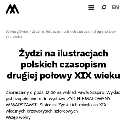
Wyszukiw
Wyszuk
EN
dla:
Strona główna
>
Żydzi na ilustracjach polskich czasopism drugiej połowy
XIX wieku
Żydzi na ilustracjach
polskich czasopism
drugiej połowy XIX wieku
Zapraszamy o godz. 12 00 na wykład Pawła Szapiro. Wykład
jest uzupełnieniem do wystawy: ŻYD NIEMALOWANY
W WARSZAWIE. Stołeczni Żydzi i ich miasto na XIX-
wiecznych drzeworytach sztorcowych
Wstęp wolny