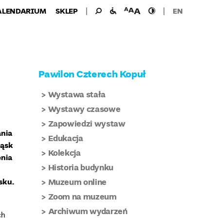
Wyszukiwanie
Wyszukaj
udogodnienia
wielkość
wysoki
ALENDARIUM
SKLEP
EN
dla:
dla
czcionki
kontrast
niepełnosprawnych
Pawilon Czterech Kopuł
Wystawa stała
Wystawy czasowe
Zapowiedzi wystaw
ania
Edukacja
ląsk
Kolekcja
enia
Historia budynku
sku.
Muzeum online
Zoom na muzeum
Archiwum wydarzeń
ch