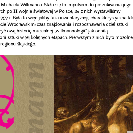
i Michaela Willmanna. Stało się to impulsem do poszukiwania jego
h po II wojnie światowej w Polsce; 24 z nich wystawiliśmy
1959 r. Była to więc jakby faza inwentaryzacji, charakterystyczna ta
ytecie Wrocławskim: czas znajdowania i rozpoznawania dzieł sztuki
yć ową historię muzealnej „willmannologii” jak odbitą
torii sztuki w jej kolejnych etapach. Pierwszym z nich było mozolne
regionu śląskiego.