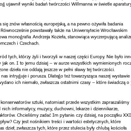
og ujawnił wyniki badań twórczości Willmanna w świetle aparatur
ła się znów własnością europejską, a na pewno ożywiła badania
ich. Równocześnie powstawały także na Uniwersytecie Wrocławskim
owa monografia Andrzeja Kozieła, stanowiąca wyczerpującą analiz
iemczech i Czechach.
d tych, którzy żyli i tworzyli w naszej części Europy. Nie było in
 jak on. I to jemu dzisiaj – w aurze wszystkich wymienionych roc
ne dzieła nie oddają jeszcze w pełni sławy tej twórczości.
 nas intryguje i porusza. Dlatego też towarzysząca naszej wystawie
ydano ich niemało, zwłaszcza ostatnimi czasy – które świadczą o 
 i konserwatorów sztuki, natomiast przede wszystkim zapraszaliśmy
d nich informatycy, muzycy, duchowni, lekarze i dziennikarze,
aktorów. Chcieliśmy zadać Im pytanie: czy dzisiaj, na początku XXI
yw? Czy jest nośnikiem treści i wartości estetycznych, które
s dzieł, zwłaszcza tych, które przez stulecia były chlubą kościoła