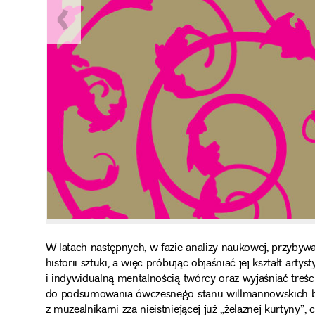
W latach następnych, w fazie analizy naukowej, przyby
historii sztuki, a więc próbując objaśniać jej kształt ar
i indywidualną mentalnością twórcy oraz wyjaśniać treś
do podsumowania ówczesnego stanu willmannowskich bad
z muzealnikami zza nieistniejącej już „żelaznej kurtyn