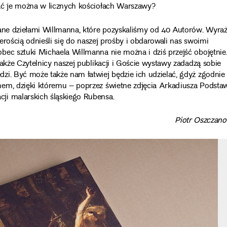
iać je można w licznych kościołach Warszawy?
owane dziełami Willmanna, które pozyskaliśmy od 40 Autorów. Wyr
zerością odnieśli się do naszej prośby i obdarowali nas swoimi
bec sztuki Michaela Willmanna nie można i dziś przejść obojętnie
akże Czytelnicy naszej publikacji i Goście wystawy zadadzą sobie
zi. Być może także nam łatwiej będzie ich udzielać, gdyż zgodnie
mem, dzięki któremu – poprzez świetne zdjęcia Arkadiusza Podsta
ji malarskich śląskiego Rubensa.
Piotr Oszczano