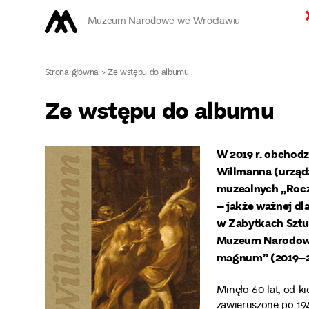
Muzeum Narodowe we Wrocławiu
Strona główna
>
Ze wstępu do albumu
Ze wstępu do albumu
W 2019 r. obchodz
Willmanna (urząd
muzealnych „Roczn
– jakże ważnej dl
w Zabytkach Sztuk
Muzeum Narodowe
magnum” (2019–20
Minęło 60 lat, od 
zawieruszone po 19