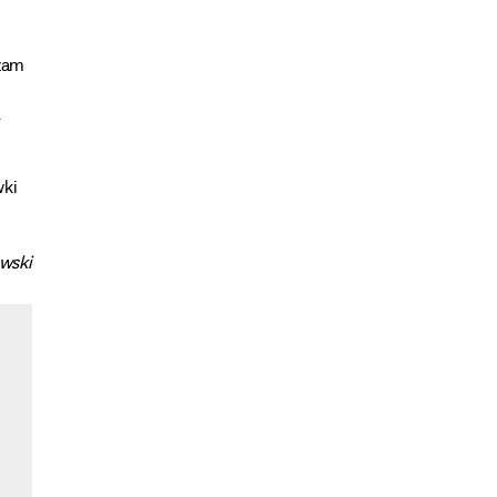
ażam
.
wki
wski