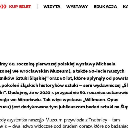
KUP BILET
WIZYTA
WYSTAWY
EDUKACJA
K
imy 60. rocznicę pierwszej polskiej wystawy Michaela
zonej we wrocławskim Muzeum), a także 60-lecie naszych
ików Sztuki Śląskiej” oraz 60 lat, które upłynęły od powst
a pokoleń śląskich historyków sztuki – serii wydawniczej „Ś
i”. Dodajmy, że w 2020 r. przypadnie 50. rocznica ustanowi
go we Wrocławiu. Tak więc wystawa „Willmann. Opus
20) jest dedykowana tym jubileuszom badań sztuki na Ślą
kiedy asystentka naszego Muzeum przywiozła z Trzebnicy – tam
45 r. – dwa ledwo widoczne pod brudem obrazy, które po badania