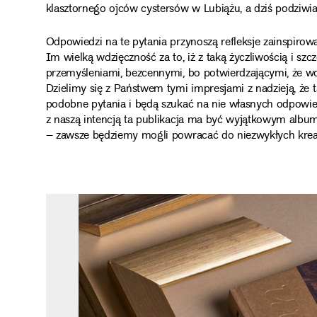
klasztornego ojców cystersów w Lubiążu, a dziś podziw
Odpowiedzi na te pytania przynoszą refleksje zainspir
Im wielką wdzięczność za to, iż z taką życzliwością i szc
przemyśleniami, bezcennymi, bo potwierdzającymi, że wo
Dzielimy się z Państwem tymi impresjami z nadzieją, że t
podobne pytania i będą szukać na nie własnych odpowied
z naszą intencją ta publikacja ma być wyjątkowym albu
– zawsze będziemy mogli powracać do niezwykłych kreac