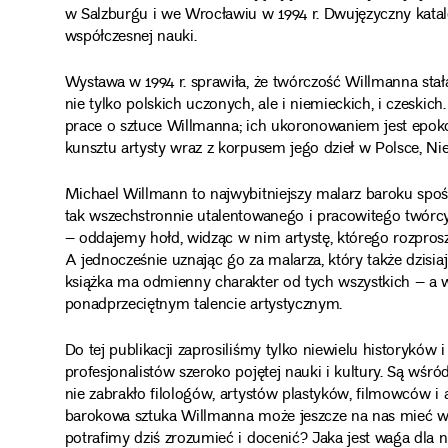
w Salzburgu i we Wrocławiu w 1994 r. Dwujęzyczny katal
współczesnej nauki.
Wystawa w 1994 r. sprawiła, że twórczość Willmanna sta
nie tylko polskich uczonych, ale i niemieckich, i czesk
prace o sztuce Willmanna; ich ukoronowaniem jest epok
kunsztu artysty wraz z korpusem jego dzieł w Polsce, N
Michael Willmann to najwybitniejszy malarz baroku spośró
tak wszechstronnie utalentowanego i pracowitego twórcy
– oddajemy hołd, widząc w nim artystę, którego rozproszo
A jednocześnie uznając go za malarza, który także dzisiaj
książka ma odmienny charakter od tych wszystkich – a w
ponadprzeciętnym talencie artystycznym.
Do tej publikacji zaprosiliśmy tylko niewielu historyków
profesjonalistów szeroko pojętej nauki i kultury. Są wśró
nie zabrakło filologów, artystów plastyków, filmowców i 
barokowa sztuka Willmanna może jeszcze na nas mieć wpł
potrafimy dziś zrozumieć i docenić? Jaka jest waga dla na