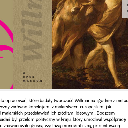
wało opracowań, które badały twórczość Willmanna zgodnie z meto
tystyczny zarówno koneksjami z malarstwem europejskim, jak
ci malarskich przedstawień ich źródłami ideowymi. Bodźcem
ań był przełom polityczny w kraju, który umożliwił współpracę
y”, co zaowocowało głośną wystawą monograficzną, prezentowaną