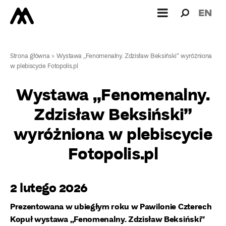
Wyszukiw
Wyszuk
EN
dla:
Strona główna
>
Wystawa „Fenomenalny. Zdzisław Beksiński” wyróżniona
w plebiscycie Fotopolis.pl
Wystawa „Fenomenalny.
Zdzisław Beksiński”
wyróżniona w plebiscycie
Fotopolis.pl
2 lutego 2026
Prezentowana w ubiegłym roku w Pawilonie Czterech
Kopuł wystawa „Fenomenalny. Zdzisław Beksiński”