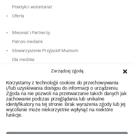
Praktyki i wolontariat
Oferta
Mecenat i Partnerzy
Patroni medialni
Stowarzyszenie Przyjaciół Muzeum
Dla mediów
Dla osób o specjalnych potrzebach
Zarządzaj zgodą
Komunikaty
Korzystamy z technologii cookies do przechowywania
Kontakt
i/lub uzyskiwania dostępu do informacji o urządzeniu.
Zgoda na nie pozwoli na przetwarzanie takich danych jak
zachowanie podczas przeglądania lub unikalne
instagram
twitter
facebook
youtube
tiktok
identyfikatory na tej stronie. Brak wyrażenia zgody lub jej
wycofanie może niekorzystnie wpłynąć na niektóre
funkcje.
Polityka prywatności
Deklaracja dostępności