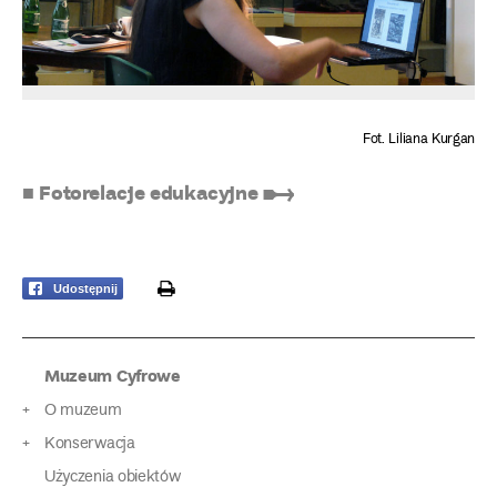
Fot. Liliana Kurgan
■ Fotorelacje edukacyjne ➸
print
Udostępnij
Muzeum Cyfrowe
O muzeum
Konserwacja
Użyczenia obiektów