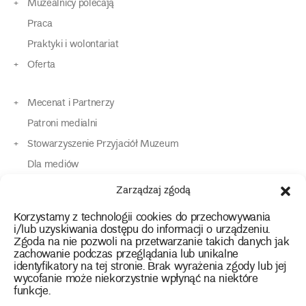
Muzealnicy polecają
Praca
Praktyki i wolontariat
Oferta
Mecenat i Partnerzy
Patroni medialni
Stowarzyszenie Przyjaciół Muzeum
Dla mediów
Dla osób o specjalnych potrzebach
Zarządzaj zgodą
Komunikaty
Korzystamy z technologii cookies do przechowywania
Kontakt
i/lub uzyskiwania dostępu do informacji o urządzeniu.
Zgoda na nie pozwoli na przetwarzanie takich danych jak
zachowanie podczas przeglądania lub unikalne
instagram
twitter
facebook
youtube
tiktok
identyfikatory na tej stronie. Brak wyrażenia zgody lub jej
wycofanie może niekorzystnie wpłynąć na niektóre
funkcje.
Polityka prywatności