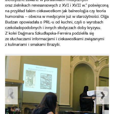
dietetyczne zawarte w poradnikach medycznych
oraz zielnikach renesansowych z XVI i XVII w.” poświęconą
na przykład takim ciekawostkom jak balneologia czy teoria
humoralna – obecna w medycynie już w starożytności. Olga
Budzan opowiadała o PRL-u od kuchni, czyli o wyrobach
czekoladopodobnych i innych słodyczach doby kryzysu.
Z kolei Dagmara Szkudłapska-Ferreira podzieliła się
ze słuchaczami informacjami i ciekawostkami związanymi
z kulinariami i smakami Brazylii.