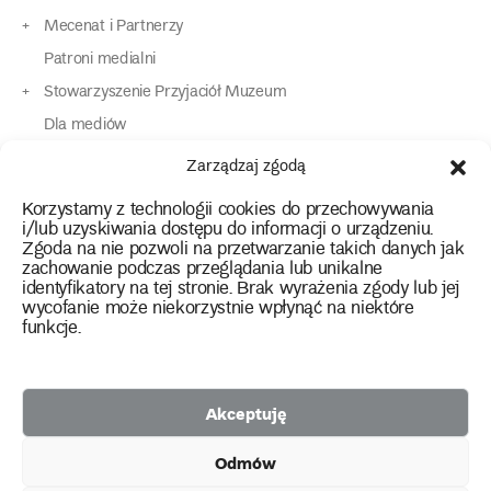
Mecenat i Partnerzy
Patroni medialni
Stowarzyszenie Przyjaciół Muzeum
Dla mediów
Dla osób o specjalnych potrzebach
Zarządzaj zgodą
Komunikaty
Korzystamy z technologii cookies do przechowywania
Kontakt
i/lub uzyskiwania dostępu do informacji o urządzeniu.
Zgoda na nie pozwoli na przetwarzanie takich danych jak
zachowanie podczas przeglądania lub unikalne
instagram
twitter
facebook
youtube
tiktok
identyfikatory na tej stronie. Brak wyrażenia zgody lub jej
wycofanie może niekorzystnie wpłynąć na niektóre
funkcje.
Polityka prywatności
Deklaracja dostępności
Akceptuję
2026 Copyright by Muzeum Narodowe we Wrocławiu
Odmów
Facebook
facebook
facebook
Facebook
facebook
Muzeum
Pawilonu
Muzeum
Panoramy
Stowarzyszenie