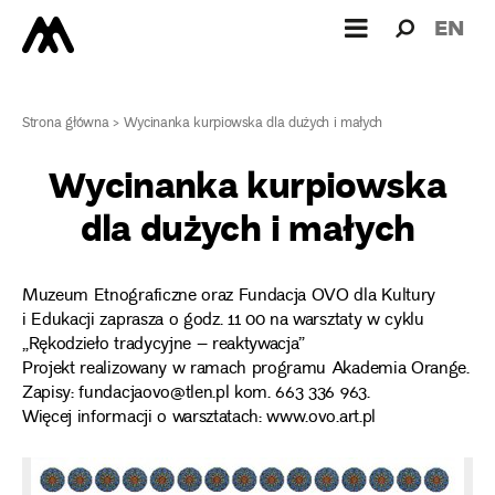
Wyszukiw
Wyszuk
EN
dla:
Strona główna
>
Wycinanka kurpiowska dla dużych i małych
Wycinanka kurpiowska
dla dużych i małych
Muzeum Etnograficzne oraz Fundacja OVO dla Kultury
i Edukacji zaprasza o godz. 11 00 na warsztaty w cyklu
„Rękodzieło tradycyjne – reaktywacja”
Projekt realizowany w ramach programu Akademia Orange.
Zapisy: fundacjaovo@tlen.pl kom. 663 336 963.
Więcej informacji o warsztatach: www.ovo.art.pl