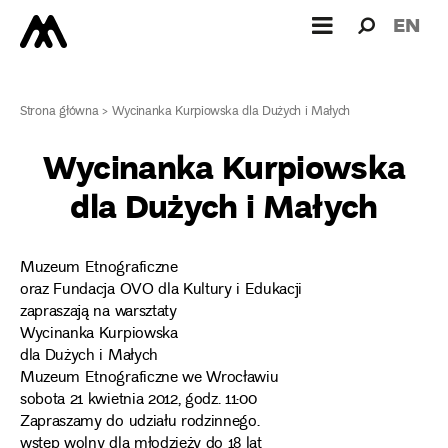
Wyszukiw
Wyszuk
EN
dla:
Strona główna
>
Wycinanka Kurpiowska dla Dużych i Małych
Wycinanka Kurpiowska
dla Dużych i Małych
Muzeum Etnograficzne
oraz Fundacja OVO dla Kultury i Edukacji
zapraszają na warsztaty
Wycinanka Kurpiowska
dla Dużych i Małych
Muzeum Etnograficzne we Wrocławiu
sobota 21 kwietnia 2012, godz. 11:00
Zapraszamy do udziału rodzinnego.
wstęp wolny dla młodzieży do 18 lat