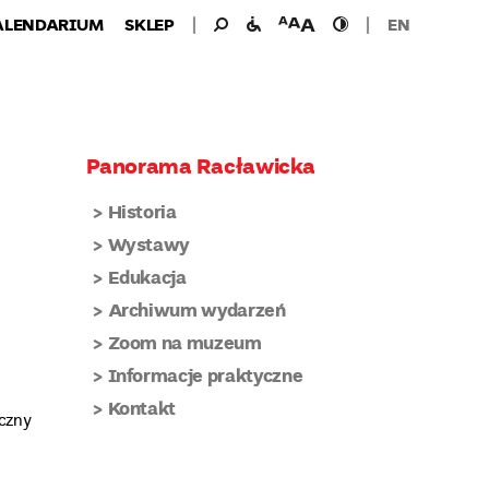
Wyszukiwanie
Wyszukaj
udogodnienia
wielkość
wysoki
ALENDARIUM
SKLEP
EN
dla:
dla
czcionki
kontrast
niepełnosprawnych
Panorama Racławicka
Historia
Wystawy
Edukacja
Archiwum wydarzeń
Zoom na muzeum
Informacje praktyczne
Kontakt
yczny