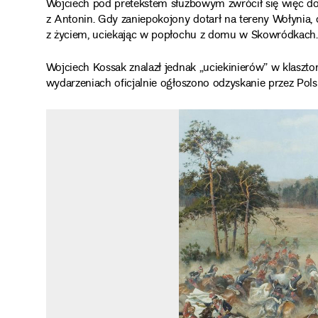
Wojciech pod pretekstem służbowym zwrócił się więc do
z Antonin. Gdy zaniepokojony dotarł na tereny Wołynia, o
z życiem, uciekając w popłochu z domu w Skowródkach.
Wojciech Kossak znalazł jednak „uciekinierów” w klaszt
wydarzeniach oficjalnie ogłoszono odzyskanie przez Pols