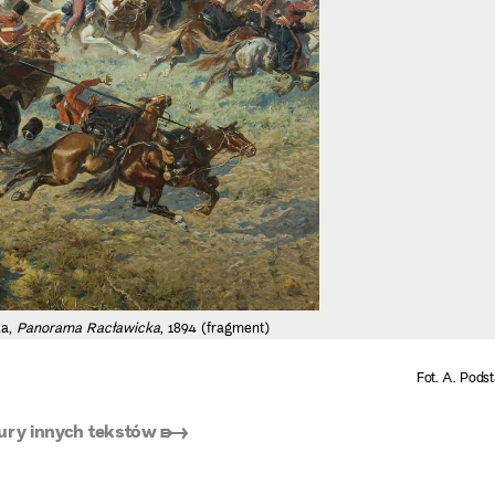
ka,
Panorama Racławicka
, 1894 (fragment)
Fot. A. Pods
ury innych tekstów ➸