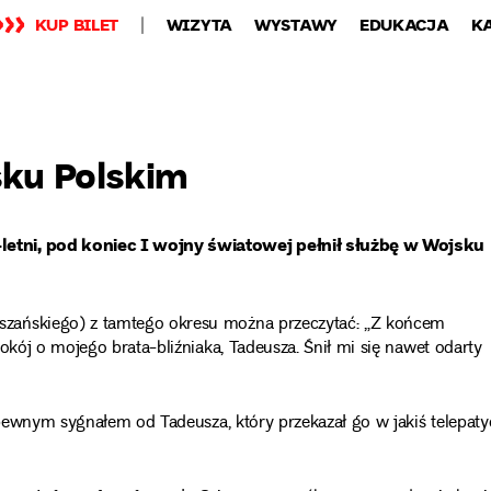
KUP BILET
WIZYTA
WYSTAWY
EDUKACJA
K
ku Polskim
letni, pod koniec I wojny światowej pełnił służbę w Wojsku
szańskiego) z tamtego okresu można przeczytać: „Z końcem
okój o mojego brata-bliźniaka, Tadeusza. Śnił mi się nawet odarty
ł pewnym sygnałem od Tadeusza, który przekazał go w jakiś telepat