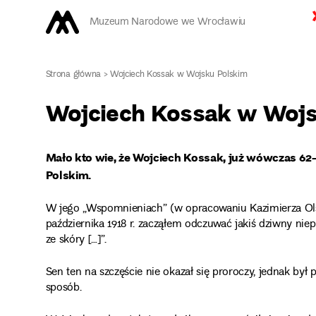
Muzeum Narodowe we Wrocławiu
Strona główna
>
Wojciech Kossak w Wojsku Polskim
Wojciech Kossak w Wojs
Mało kto wie, że Wojciech Kossak, już wówczas 62-
Polskim.
W jego „Wspomnieniach” (w opracowaniu Kazimierza Ol
października 1918 r. zacząłem odczuwać jakiś dziwny niep
ze skóry […]”.
Sen ten na szczęście nie okazał się proroczy, jednak by
sposób.