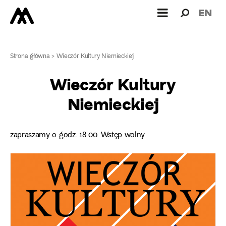
Wyszukiw
Wyszuk
EN
dla:
Strona główna
>
Wieczór Kultury Niemieckiej
Wieczór Kultury
Niemieckiej
zapraszamy o godz. 18 00. Wstęp wolny