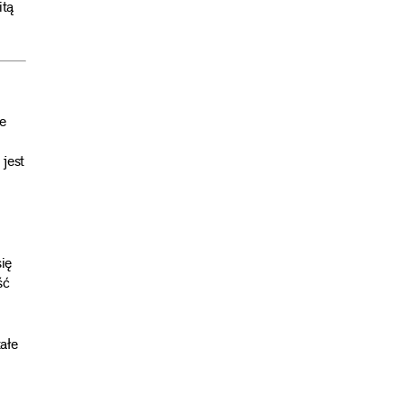
itą
e
jest
ię
ść
ałe