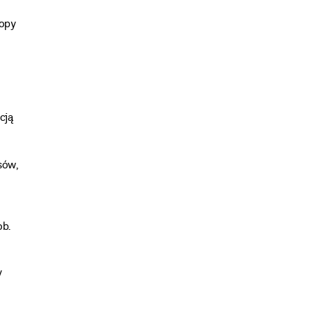
ropy
cją
sów,
ob.
y