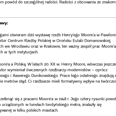
nam powód do szczególnej radości. Radości z obcowania ze znakom
awy:
egami otwieram dziś wystawę rzeźb Henry’ego Moore’a w Pawiloni
ektor Centrum Rzeźby Polskiej w Orońsku Eulalii Domanowskiej,
 we Wrocławiu oraz w Krakowie, ten ważny zespół prac Moore’a 
h w tych instytucjach.
oore’a a Polską. W latach 20. XX w. Henry Moore, wówczas jeszcze
j autor wymieniał ówczesnych rzeźbiarzy-modernistów – oprócz
siego i Xawerego Dunikowskiego. Prace tego ostatniego znajdują s
ie metrów stąd. Ci rzeźbiarze mieli formatywny wpływ na twórczo
zetknąć się z pracami Moore’a w 1948 r. Jego cztery rysunki powst
urządzonych w tunelach londyńskiego metra, znalazły się
ywanej w kilku polskich miastach.