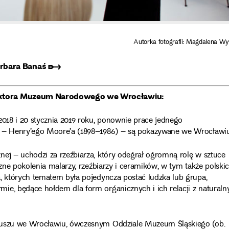
Autorka fotografii: Magdalena Wy
arbara Banaś ➸
yrektora Muzeum Narodowego we Wrocławiu:
2018 i 20 stycznia 2019 roku, ponownie prace jednego
h – Henry’ego Moore’a (1898–1986) – są pokazywane we Wrocławiu
nej – uchodzi za rzeźbiarza, który odegrał ogromną rolę w sztuce
czne pokolenia malarzy, rzeźbiarzy i ceramików, w tym także polskic
a, których tematem była pojedyncza postać ludzka lub grupa,
ie, będące hołdem dla form organicznych i ich relacji z natural
atuszu we Wrocławiu, ówczesnym Oddziale Muzeum Śląskiego (ob.