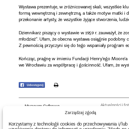
Wystawa prezentuje, w zróżnicowanej skali, wszystkie kl
formą wewnętrzną i zewnętrzną, a także motyw matki i d
przekonanie artysty, że wszystkie żyjące stworzenia, ludzi
Dziennikarz piszący o wystawie w 1959 r. zauważył, że 
młodzież”. Ufam, że obecna wystawa osiągnie podobny cel
Z pewnością przyczyni się do tego wspaniały program e
Kończąc, pragnę w imieniu Fundacji Henry’ego Moore
we Wrocławiu za współpracę i gościnność. Ufam, że wys
print
Udostępnij
Aktualności i fo
Muzeum Cyfrowe
Fotorelacje edu
O muzeum
Zarządzaj zgodą
Intrygujące!
Konserwacja
Muzealne roz
Użyczenia obiektów
Korzystamy z technologii cookies do przechowywania i/lub
Kolekcja
Biblioteka