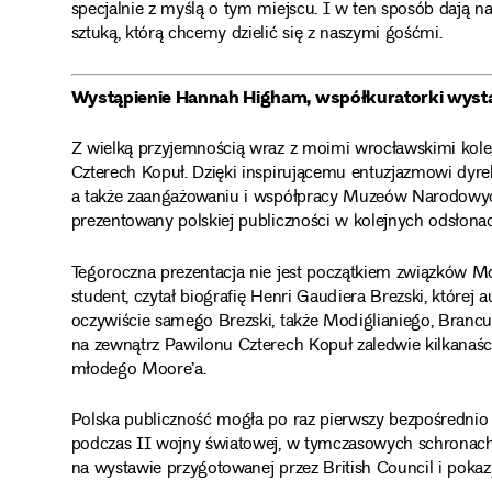
specjalnie z myślą o tym miejscu. I w ten sposób dają 
sztuką, którą chcemy dzielić się z naszymi gośćmi.
Wystąpienie Hannah Higham, współkuratorki wyst
Z wielką przyjemnością wraz z moimi wrocławskimi kol
Czterech Kopuł. Dzięki inspirującemu entuzjazmowi dyr
a także zaangażowaniu i współpracy Muzeów Narodowych
prezentowany polskiej publiczności w kolejnych odsłonac
Tegoroczna prezentacja nie jest początkiem związków M
student, czytał biografię Henri Gaudiera Brezski, które
oczywiście samego Brezski, także Modiglianiego, Brancu
na zewnątrz Pawilonu Czterech Kopuł zaledwie kilkanaśc
młodego Moore’a.
Polska publiczność mogła po raz pierwszy bezpośrednio 
podczas II wojny światowej, w tymczasowych schronach 
na wystawie przygotowanej przez British Council i pokaz