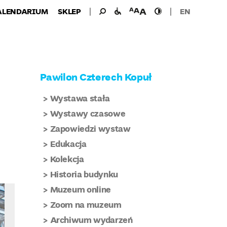
Wyszukiwanie
Wyszukaj
udogodnienia
wielkość
wysoki
ALENDARIUM
SKLEP
EN
dla:
dla
czcionki
kontrast
niepełnosprawnych
Pawilon Czterech Kopuł
Wystawa stała
Wystawy czasowe
Zapowiedzi wystaw
Edukacja
Kolekcja
Historia budynku
Muzeum online
Zoom na muzeum
Archiwum wydarzeń