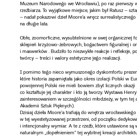
Muzeum Narodowego we Wrocławiu), po raz pierwszy wro
rzeźbiarza. To wyjątkowe miejsce, jakim był Ratusz – sz
– nadał pokazowi dzieł Moore’a wręcz surrealistycznego
na długie lata.
Obłe, zoomorficzne, wysubtelnione w swej organicznej fo
sklepień krzyżowo-żebrowych, bogactwem figuralnej i orna
i maswerków . Budziło to niezwykłe reakcje i refleksje,
twórcy – treści i walory estetyczne jego realizacji.
I pomimo tego nieco wymuszonego dyskomfortu prezenta
które historia zapamiętała jako okres izolacji Polski w E
powojennej Polski nie mieli bowiem zbyt licznych okazji
co kształtuje jej charakter i kto ją tworzy. Wystawa Hen
zainteresowaniem w szczególności młodzieży, w tym tej 
Akademii Sztuk Pięknych).
Dzisiaj dzieła Moore’a trafiają do wnętrza wrocławskie
w tej wyestetyzowanej przestrzeni, od początku dedyko
i intencjonalny wymiar. A te z rzeźb, które ustawione są
naturalnym „dopełnieniem” tej wybitnej kreacji archite