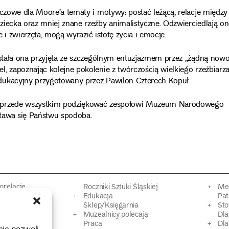
uczowe dla Moore’a tematy i motywy: postać leżącą, relacje między
ziecka oraz mniej znane rzeźby animalistyczne. Odzwierciedlają on
e i zwierzęta, mogą wyrazić istotę życia i emocje.
została ona przyjęta ze szczególnym entuzjazmem przez „żądną nowo
, zapoznając kolejne pokolenie z twórczością wielkiego rzeźbiarza
dukacyjny przygotowany przez Pawilon Czterech Kopuł.
’a przede wszystkim podziękować zespołowi Muzeum Narodowego
tawa się Państwu spodoba.
torelacje
Roczniki Sztuki Śląskiej
Mec
kacyjne
Edukacja
Pat
Sklep/Księgarnia
Sto
mowy
Muzealnicy polecają
Dl
Praca
Dla