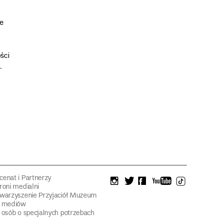
e
ści
.
enat i Partnerzy
instagram
twitter
facebook
youtube
tiktok
roni medialni
warzyszenie Przyjaciół Muzeum
a mediów
 osób o specjalnych potrzebach