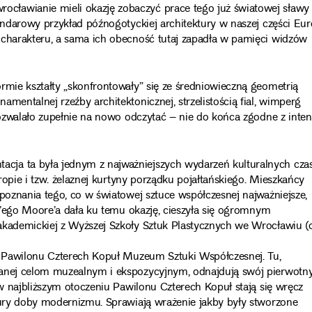
cławianie mieli okazję zobaczyć prace tego już światowej sławy
tandarowy przykład późnogotyckiej architektury w naszej części Eu
 charakteru, a sama ich obecność tutaj zapadła w pamięci widzów
rmie kształty „skonfrontowały” się ze średniowieczną geometrią
mentalnej rzeźby architektonicznej, strzelistością fial, wimperg
 pozwalało zupełnie na nowo odczytać – nie do końca zgodne z inten
cja ta była jednym z najważniejszych wydarzeń kulturalnych cza
uropie i tzw. żelaznej kurtyny porządku pojałtańskiego. Mieszkańcy
 poznania tego, co w światowej sztuce współczesnej najważniejsze,
ry’ego Moore’a dała ku temu okazję, cieszyła się ogromnym
akademickiej z Wyższej Szkoły Sztuk Plastycznych we Wrocławiu (
go Pawilonu Czterech Kopuł Muzeum Sztuki Współczesnej. Tu,
wanej celom muzealnym i ekspozycyjnym, odnajdują swój pierwotn
 w najbliższym otoczeniu Pawilonu Czterech Kopuł stają się wręcz
ktury doby modernizmu. Sprawiają wrażenie jakby były stworzone