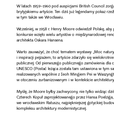
W latach 1959–1960 pod auspicjami British Council zo
brytyjskiemu artyście. Ten dziś już legendarny pokaz rz
w tym także we Wrocławiu.
Wcześniej, w 1958 r. Henry Moore odwiedził Polskę, ab
konkursie wzięło wielu artystów o międzynarodowej reno
architekta Oskara Hansena.
Warto zauważyć, że choć tematem wystawy „Moc natury”
i inspiracji pejzażem, to artyście zdarzyło się wielokrotn
publicznej. Od pierwszego publicznego zamówienia dla ce
UNESCO (Postać leżąca została tam ustawiona w tym sa
realizowanych wspólnie z Ieoh Mingiem Pei w Waszyngton
w otoczeniu zurbanizowanym i w kontekście architektury
Myślę, że Moore byłby zachwycony, nie tylko widząc dz
Czterech Kopuł zaprojektowanego przez Hansa Poelziga, 
we wrocławskim Ratuszu, najpiękniejszej gotyckiej budo
kompleksu architektury modernistycznej.