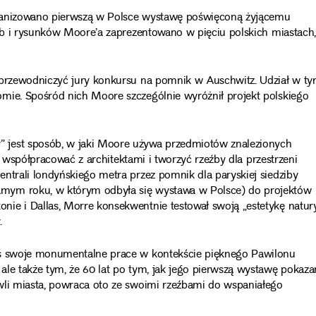
rganizowano pierwszą w Polsce wystawę poświęconą żyjącemu
eźb i rysunków Moore’a zaprezentowano w pięciu polskich miastach,
y przewodniczyć jury konkursu na pomnik w Auschwitz. Udział w t
mie. Spośród nich Moore szczególnie wyróżnił projekt polskiego
 jest sposób, w jaki Moore używa przedmiotów znalezionych
ie współpracować z architektami i tworzyć rzeźby dla przestrzeni
ntrali londyńskiego metra przez pomnik dla paryskiej siedziby
mym roku, w którym odbyła się wystawa w Polsce) do projektów
ie i Dallas, Morre konsekwentnie testował swoją „estetykę natur
.
iś swoje monumentalne prace w kontekście pięknego Pawilonu
ale także tym, że 60 lat po tym, jak jego pierwszą wystawę pokaz
wli miasta, powraca oto ze swoimi rzeźbami do wspaniałego