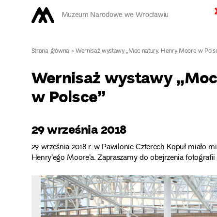
Muzeum Narodowe we Wrocławiu
Strona główna
>
Wernisaż wystawy „Moc natury. Henry Moore w Pols
Wernisaż wystawy „Moc 
w Polsce”
29 września 2018
29 września 2018 r. w Pawilonie Czterech Kopuł miało mi
Henry’ego Moore’a. Zapraszamy do obejrzenia fotografii