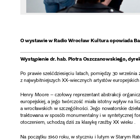
O wystawie w Radio Wrocław Kultura opowiada B
Wystąpienie dr. hab. Piotra Oszczanowskiego, d
Po prawie sześćdziesięciu latach, pomiędzy 30 września 
z najwybitniejszych XX-wiecznych artystów europejskic
Henry Moore – czołowy reprezentant abstrakcji organicz
europejskiej, a jego twórczość miała istotny wpływ na li
a wrocławskich w szczególności. Jego nowatorskie dzieł
traktowana w sposób monumentalny i w syntetycznej form
otoczeniem, uchodzą dziś za klasykę rzeźby XX wieku .
Na początku 1960 roku, w styczniu i lutym w Starym R