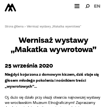
Wyszukiw
Wyszuk
EN
dla:
Strona główna
>
Wernisaż wystawy „Makatka wywrotowa”
Wernisaż wystawy
„Makatka wywrotowa”
25 września 2020
Niegdyś kojarzona z domowym kiczem, dziś staje się
głosem młodego pokolenia i nośnikiem treści
„wywrotowych”…
Oj, dużo
się działo przy okazji otwarcia
najnowszej wystawy
we wrocławskim Muzeum Etnograficznym! Zapraszamy