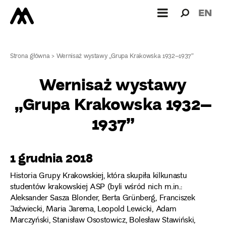
Wyszukiw
Wyszuk
EN
dla:
Strona główna
>
Wernisaż wystawy „Grupa Krakowska 1932–1937”
Wernisaż wystawy
„Grupa Krakowska 1932–
1937”
1 grudnia 2018
Historia Grupy Krakowskiej, która skupiła kilkunastu
studentów krakowskiej ASP (byli wśród nich m.in.:
Aleksander Sasza Blonder, Berta Grünberg, Franciszek
Jaźwiecki, Maria Jarema, Leopold Lewicki, Adam
Marczyński, Stanisław Osostowicz, Bolesław Stawiński,