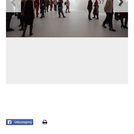
print
Udostępnij