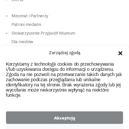
Oferta
Mecenat i Partnerzy
Patroni medialni
Stowarzyszenie Przyjaciół Muzeum
Dla mediów
Dla osób o specjalnych potrzebach
Zarządzaj zgodą
Komunikaty
Korzystamy z technologii cookies do przechowywania
Kontakt
i/lub uzyskiwania dostępu do informacji o urządzeniu.
Zgoda na nie pozwoli na przetwarzanie takich danych jak
zachowanie podczas przeglądania lub unikalne
instagram
twitter
facebook
youtube
tiktok
identyfikatory na tej stronie. Brak wyrażenia zgody lub jej
wycofanie może niekorzystnie wpłynąć na niektóre
funkcje.
Polityka prywatności
Deklaracja dostępności
Akceptuję
2026 Copyright by Muzeum Narodowe we Wrocławiu